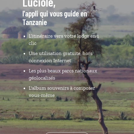
Luciole,
l'appli qui vous guide en
Tanzanie
L’itinéraire vers votre lodge en 1
clic
Une utilisation gratuite, hors
connexion Internet
Les plus beaux parcs nationaux
géolocalisés
L'album souvenirs à composer
vous-même