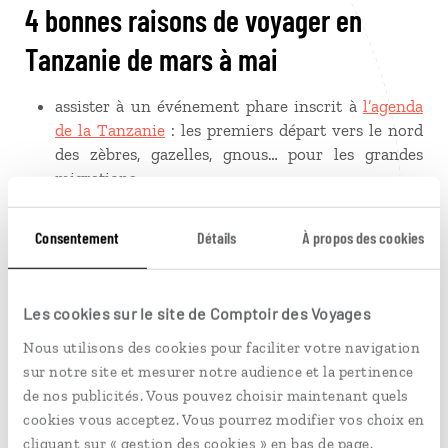
4 bonnes raisons de voyager en
Tanzanie de mars à mai
assister à un événement phare inscrit à
l’agenda
de la Tanzanie
: les premiers départ vers le nord
des zèbres, gazelles, gnous… pour les grandes
migrations
admirer le cratère du Ngorongoro revêtu de ses
plus beaux atours : un manteau d'herbes grasses
Consentement
Détails
À propos des cookies
et de fleurs multicolores
lever la tête et observer des centaines d’oiseaux,
Les cookies sur le site de Comptoir des Voyages
particulièrement nombreux durant la saison des
pluies
Nous utilisons des cookies pour faciliter votre navigation
trouver sa vocation de photographe en mitraillant
sur notre site et mesurer notre audience et la pertinence
les parcs de Tanzanie sous la lumière d’un ciel
de nos publicités. Vous pouvez choisir maintenant quels
d’orage
cookies vous acceptez. Vous pourrez modifier vos choix en
cliquant sur « gestion des cookies » en bas de page.