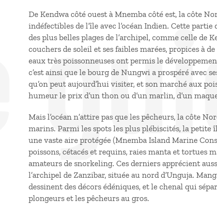
e gui
De Kendwa côté ouest à Mnemba côté est, la côte Nor
indéfectibles de l’île avec l’océan Indien. Cette parti
des plus belles plages de l’archipel, comme celle de 
couchers de soleil et ses faibles marées, propices à d
eaux très poissonneuses ont permis le développement
c’est ainsi que le bourg de Nungwi a prospéré avec s
qu’on peut aujourd’hui visiter, et son marché aux poi
humeur le prix d’un thon ou d’un marlin, d’un maqu
Mais l’océan n’attire pas que les pêcheurs, la côte N
marins. Parmi les spots les plus plébiscités, la petite
une vaste aire protégée (Mnemba Island Marine Con
poissons, cétacés et requins, raies manta et tortues 
amateurs de snorkeling. Ces derniers apprécient auss
l’archipel de Zanzibar, située au nord d’Unguja. Mang
dessinent des décors édéniques, et le chenal qui sép
plongeurs et les pêcheurs au gros.