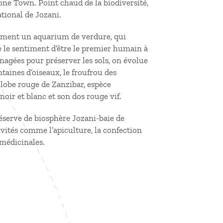
tone Town. Point chaud de la biodiversité,
ational de Jozani.
orment un aquarium de verdure, qui
 le sentiment d’être le premier humain à
énagées pour préserver les sols, on évolue
aines d’oiseaux, le froufrou des
colobe rouge de Zanzibar, espèce
oir et blanc et son dos rouge vif.
 réserve de biosphère Jozani-baie de
ivités comme l’apiculture, la confection
 médicinales.