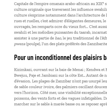
e
Capitale de l’empire omanais arabo-africain au XIX
s
culture originale que traversent les influence swahil
culture s’exprime notamment dans l’architecture de l
rues et ruelles, c’est admirer d’élégantes demeures, le
ouvragés, les remparts ocre du vieux fort… C’est auss
swahili et les mélodies puissantes du taarab, incarnat
assister à une partie de
bao
, le jeu traditionnel de l’A
pweza
(poulpe), l’un des plats préférés des Zanzibarite
Pour un inconditionnel des plaisirs 
Kizimkazi, ouvrant sur la baie de Menai ; Kendwa et
Bwejuu, Paje et Jambiani sur la côte Est… Autant d
d’évasion. Les plages de Zanzibar n’ont pas usurpé leu
de sable couleur ivoire, des palmiers oscillant douce
vers l’horizon. Côté mer, une visibilité exceptionnell
poissons, des vents forts et des vagues infatigables. D
marcher sur le sable à marée basse ou se reposer après