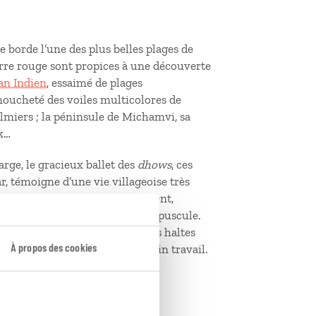
 borde l’une des plus belles plages de
erre rouge sont propices à une découverte
éan Indien
, essaimé de plages
 moucheté des voiles multicolores de
lmiers ; la péninsule de Michamvi, sa
ck…
large, le gracieux ballet des
dhows
, ces
r, témoigne d’une vie villageoise très
lage, la vie s’écoule paisiblement,
artie de foot improvisée au crépuscule.
 Bwejuu ou Pingwe sont d’autres haltes
À propos des cookies
r les cueilleuses d’algues en plein travail.
enai