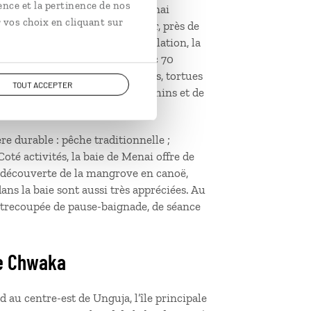
ence et la pertinence de nos
e conservation de la baie de Menai
 vos choix en cliquant sur
ba et la pointe sud de Zanzibar, près de
erver les ressources de la population, la
ces de mangroves cohabitent avec 70
 ; fougères…) Oiseaux migrateurs, tortues
TOUT ACCEPTER
la baie au côté des grands dauphins et de
re durable : pêche traditionnelle ;
té activités, la baie de Menai offre de
, découverte de la mangrove en canoë,
ans la baie sont aussi très appréciées. Au
 entrecoupée de pause-baignade, de séance
de Chwaka
 au centre-est de Unguja, l’île principale