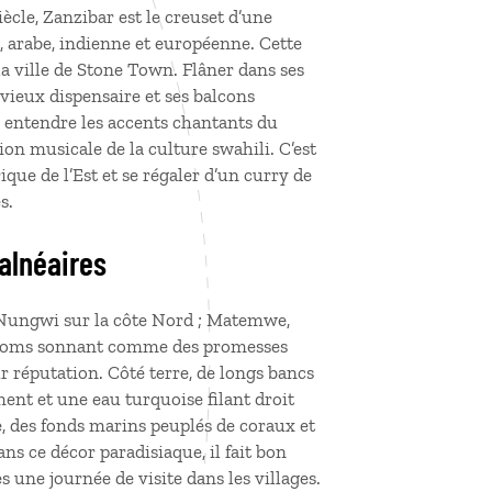
iècle, Zanzibar est le creuset d’une
i, arabe, indienne et européenne. Cette
a ville de Stone Town. Flâner dans ses
 vieux dispensaire et ses balcons
i entendre les accents chantants du
ion musicale de la culture swahili. C’est
frique de l’Est et se régaler d’un curry de
s.
balnéaires
 Nungwi sur la côte Nord ; Matemwe,
e noms sonnant comme des promesses
r réputation. Côté terre, de longs bancs
ment et une eau turquoise filant droit
e, des fonds marins peuplés de coraux et
ans ce décor paradisiaque, il fait bon
 une journée de visite dans les villages.