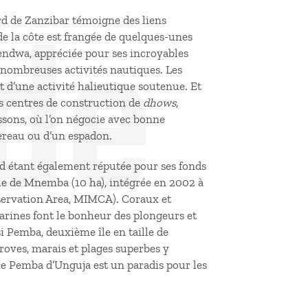
de
d de Zanzibar témoigne des liens
e de la côte est frangée de quelques-unes
Kendwa, appréciée pour ses incroyables
e nombreuses activités nautiques. Les
 d’une activité halieutique soutenue. Et
es centres de construction de
dhows
,
ssons, où l’on négocie avec bonne
ereau ou d’un espadon.
ord étant également réputée pour ses fonds
 île de Mnemba (10 ha), intégrée en 2002 à
servation Area, MIMCA). Coraux et
marines font le bonheur des plongeurs et
i Pemba, deuxième île en taille de
roves, marais et plages superbes y
are Pemba d’Unguja est un paradis pour les