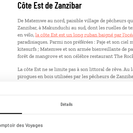
Côte Est de Zanzibar
De Matemwe au nord, paisible village de pêcheurs que
Zanzibar, à Makunduchi au sud, dont les ruelles de t
en vélo,
la côte Est est un long ruban baigné par l’oc
paradisiaques. Parmi nos préférées : Paje et son ciel
kitesurfs ; Matemwe et son armée bienveillante de pa
forêt de mangrove et son célèbre restaurant The Ro
La côte Est ne se limite pas à son littoral de rêve. Au 
pirogues en bois utilisées par les pêcheurs de Zanziba
présente. Pour la découvrir, direction Jambiani. Au vil
rythmée par l’animation du marché le matin et une p
Accessibles en
dala dala
au départ de Jambiani, Paje,
Détails
agréables de la côte Est. Il n’est pas rare d’y apercevoi
Aire de conservation de la baie de M
Comptoir des Voyages