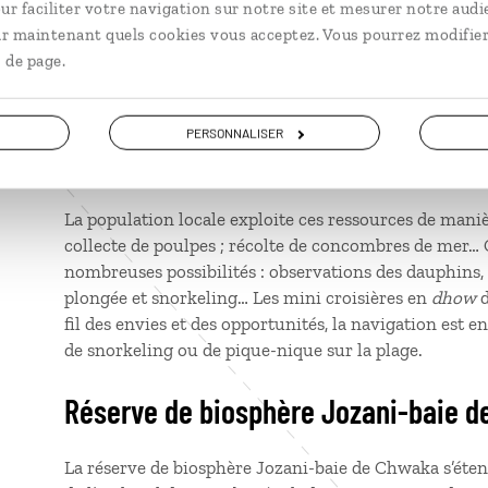
ur faciliter votre navigation sur notre site et mesurer notre audi
Située à 12 kilomètres au sud de Stone Town, l’aire d
ir maintenant quels cookies vous acceptez. Vous pourrez modifier
(MBCA) s’étend entre la pointe de la péninsule de Fum
 de page.
Kizimkazi. Créée pour protéger la biodiversité et prés
baie de Menai est bordée d’une flore variée : 7 espè
espèces de plantes (algues ; herbiers marins ; lichens
PERSONNALISER
vertes et tortues imbriquées fréquentent les eaux de 
juillet à septembre, des baleines à bosse.
La population locale exploite ces ressources de maniè
collecte de poulpes ; récolte de concombres de mer… Co
nombreuses possibilités : observations des dauphins
plongée et snorkeling… Les mini croisières en
dhow
d
fil des envies et des opportunités, la navigation est
de snorkeling ou de pique-nique sur la plage.
Réserve de biosphère Jozani-baie 
La réserve de biosphère Jozani-baie de Chwaka s’étend