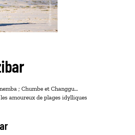
zibar
et Mnemba ; Chumbe et Changgu…
r les amoureux de plages idylliques
bar