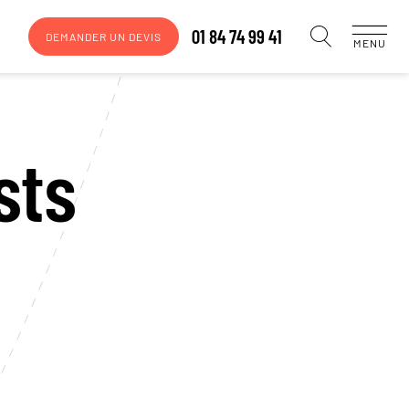
01 84 74 99 41
DEMANDER UN DEVIS
MENU
sts