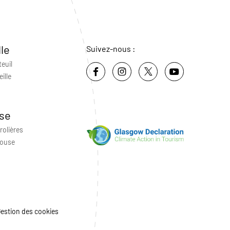
lle
Suivez-nous :
teuil
ille
se
rolières
louse
estion des cookies