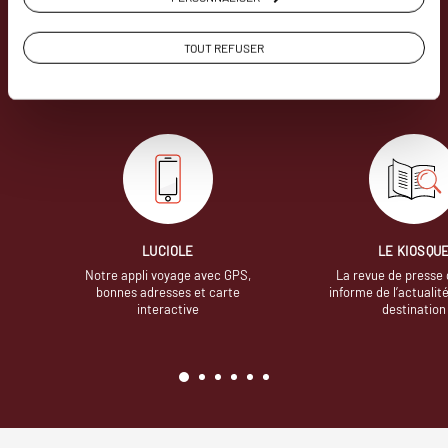
Soyons honnête, nous ne sommes pas les seuls
à proposer des voyages sur mesure,
mais nous
TOUT REFUSER
avons quelques atouts qui font
incontestablement la différence.
LUCIOLE
LE KIOSQU
Notre appli voyage avec GPS,
La revue de presse 
bonnes adresses et carte
informe de l’actualit
interactive
destination