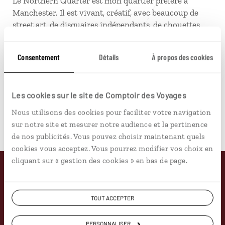
Le Northern Quarter est mon quartier préféré à
Manchester. Il est vivant, créatif, avec beaucoup de
street art, de disquaires indépendants, de chouettes
cafés et bars, ainsi que des salles de concert.
1 expérience à vivre
Consentement
Détails
À propos des cookies
Faire une randonnée dans le Peak District un jour de
printemps, s'installer au sommet pour pique-niquer et
profiter d'une vue splendide sur la vallée.
Les cookies sur le site de Comptoir des Voyages
Nous utilisons des cookies pour faciliter votre navigation
sur notre site et mesurer notre audience et la pertinence
de nos publicités. Vous pouvez choisir maintenant quels
cookies vous acceptez. Vous pourrez modifier vos choix en
cliquant sur « gestion des cookies » en bas de page.
Pourquoi voyager avec
TOUT ACCEPTER
nous
PERSONNALISER