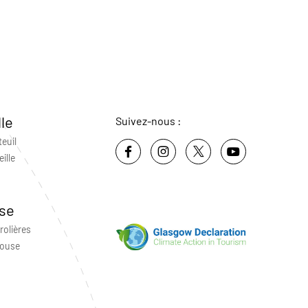
lle
Suivez-nous :
teuil
ille
se
rolières
louse