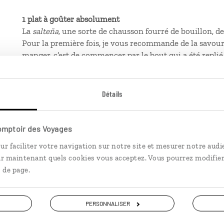
1 plat à goûter absolument
La
salteña,
une sorte de chausson fourré de bouillon, de
Pour la première fois, je vous recommande de la savoure
manger, c’est de commencer par le bout qui a été replié 
1 lieu que tu recommandes
Se balader autour de la rue Max Paredes. Peu connue des
plongent dans l'atmosphère authentique et vibrante de 
Détails
pourrez aussi y découvrir de nombreux commerces.
1 expérience à vivre
Observer les lumières de la ville à la nuit tombée, on a 
Comptoir des Voyages
d’étoiles.
ur faciliter votre navigation sur notre site et mesurer notre audi
ir maintenant quels cookies vous acceptez. Vous pourrez modifier
 de page.
PERSONNALISER