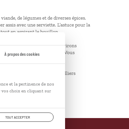
 viande, de légumes et de diverses épices.
r assis avec une serviette. L’astuce pour la
tout en aspirant le bouillon.
 touristes, cette rue et ses environs
la vie quotidienne bolivienne. Vous
À propos des cookies
l’impression de regarder des milliers
ence et la pertinence de nos
 vos choix en cliquant sur
TOUT ACCEPTER