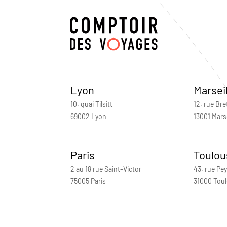
Lyon
Marsei
10, quai Tilsitt
12, rue Bre
69002 Lyon
13001 Marse
Paris
Toulou
2 au 18 rue Saint-Victor
43, rue Pey
75005 Paris
31000 Tou