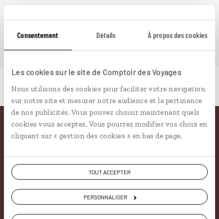
Consentement
Détails
À propos des cookies
Les cookies sur le site de Comptoir des Voyages
Nous utilisons des cookies pour faciliter votre navigation
sur notre site et mesurer notre audience et la pertinence
de nos publicités. Vous pouvez choisir maintenant quels
cookies vous acceptez. Vous pourrez modifier vos choix en
Pourquoi voyager avec
cliquant sur « gestion des cookies » en bas de page.
nous
TOUT ACCEPTER
Soyons honnête, nous ne sommes pas les seuls
à proposer des voyages sur mesure,
mais nous
PERSONNALISER
avons quelques atouts qui font