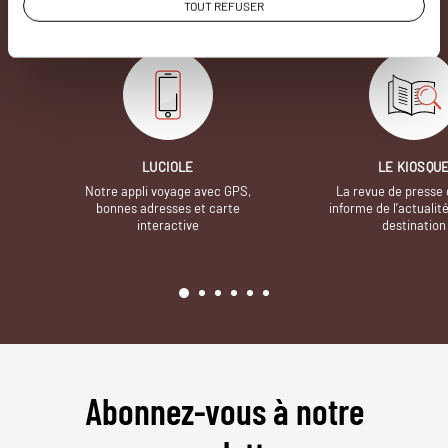
incontestablement la différence.
TOUT REFUSER
LUCIOLE
LE KIOSQU
Notre appli voyage avec GPS,
La revue de presse 
bonnes adresses et carte
informe de l’actualit
interactive
destination
Abonnez-vous à notre