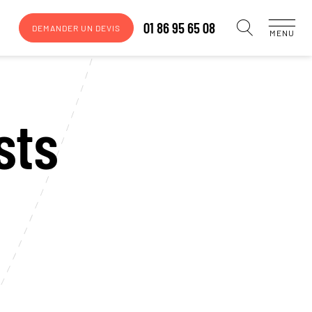
01 86 95 65 08
DEMANDER UN DEVIS
MENU
sts