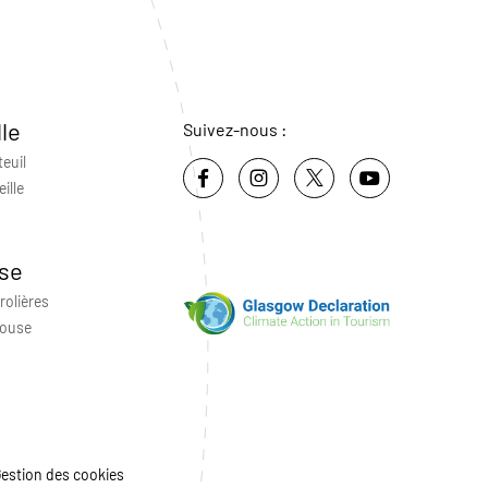
lle
Suivez-nous :
teuil
ille
se
rolières
louse
estion des cookies