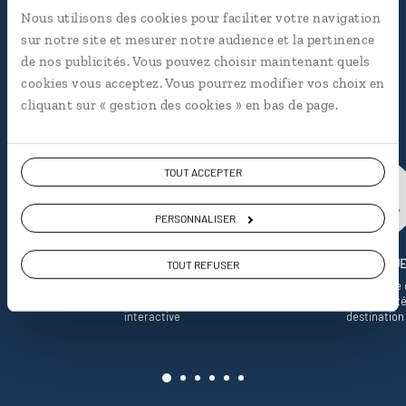
nous
Nous utilisons des cookies pour faciliter votre navigation
sur notre site et mesurer notre audience et la pertinence
Soyons honnête, nous ne sommes pas les seuls
de nos publicités. Vous pouvez choisir maintenant quels
à proposer des voyages sur mesure,
mais nous
cookies vous acceptez. Vous pourrez modifier vos choix en
avons quelques atouts qui font
cliquant sur « gestion des cookies » en bas de page.
incontestablement la différence.
TOUT ACCEPTER
PERSONNALISER
LUCIOLE
LE KIOSQU
TOUT REFUSER
Notre appli voyage avec GPS,
La revue de presse 
bonnes adresses et carte
informe de l’actualit
interactive
destination