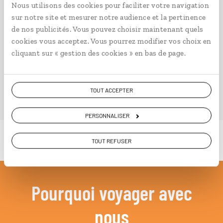
Nous utilisons des cookies pour faciliter votre navigation
Ailleurs
est le magazine web de Comptoir des Voyages.
sur notre site et mesurer notre audience et la pertinence
Conçu pour ceux qui préparent leur voyage et ceux que
de nos publicités. Vous pouvez choisir maintenant quels
passionnent les découvertes et rencontres du bout du
cookies vous acceptez. Vous pourrez modifier vos choix en
monde, il fait naître une irrésistible envie d’aller voir
cliquant sur « gestion des cookies » en bas de page.
ailleurs.
PLONGER DANS NOTRE MAGAZINE
TOUT ACCEPTER
PERSONNALISER
TOUT REFUSER
Pourquoi voyager avec
nous