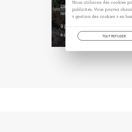
Nous utilisons des cookies po
Circuit autotour à Majorque, dans
publicités. Vous pouvez chois
les Baléares : Orient et Llevant.
« gestion des cookies » en bas
9 jours / 8 nuits
à partir de 2100€
TOUT REFUSER