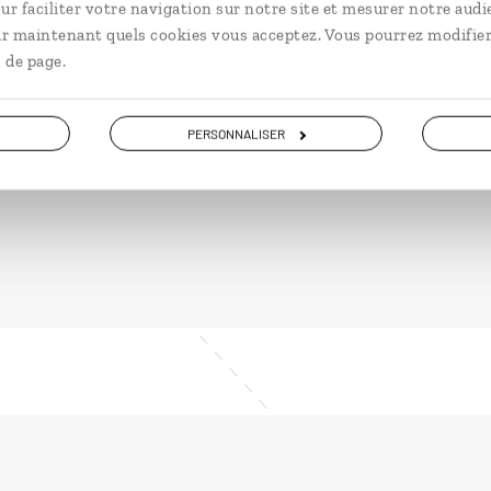
ur faciliter votre navigation sur notre site et mesurer notre audi
Circuit autotour famille aux
ir maintenant quels cookies vous acceptez. Vous pourrez modifier
Baléares : Majorque et Minorque.
 de page.
10 jours / 9 nuits
à partir de 2200€
PERSONNALISER