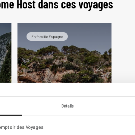
ome Host dans ces voyages
En famille Espagne
Détails
1,2,3 soleil !
Comptoir des Voyages