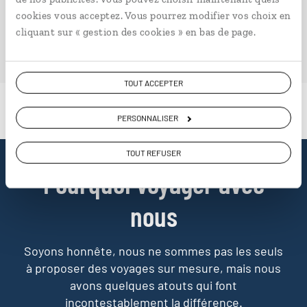
cookies vous acceptez. Vous pourrez modifier vos choix en
cliquant sur « gestion des cookies » en bas de page.
PLONGER DANS NOTRE MAGAZINE
TOUT ACCEPTER
PERSONNALISER
TOUT REFUSER
Pourquoi voyager avec
nous
Soyons honnête, nous ne sommes pas les seuls
à proposer des voyages sur mesure,
mais nous
avons quelques atouts qui font
incontestablement la différence.