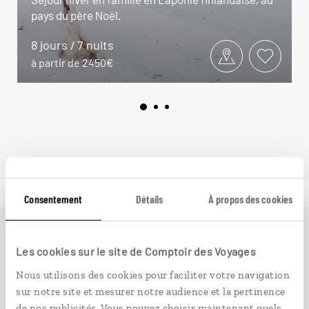
pays du père Noël.
8 jours / 7 nuits
à partir de 2450€
Consentement
Détails
À propos des cookies
Ailleurs
est le magazine web de Comptoir des Voyages.
Les cookies sur le site de Comptoir des Voyages
Conçu pour ceux qui préparent leur voyage et ceux que
Nous utilisons des cookies pour faciliter votre navigation
passionnent les découvertes et rencontres du bout du
sur notre site et mesurer notre audience et la pertinence
monde, il fait naître une irrésistible envie d’aller voir
de nos publicités. Vous pouvez choisir maintenant quels
ailleurs.