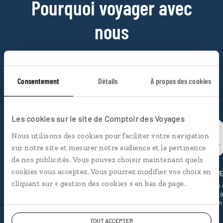
Pourquoi voyager avec
nous
Soyons honnête, nous ne sommes pas les seuls
à proposer des voyages sur mesure,
mais nous
Consentement
Détails
À propos des cookies
avons quelques atouts qui font
incontestablement la différence.
Les cookies sur le site de Comptoir des Voyages
Nous utilisons des cookies pour faciliter votre navigation
sur notre site et mesurer notre audience et la pertinence
de nos publicités. Vous pouvez choisir maintenant quels
cookies vous acceptez. Vous pourrez modifier vos choix en
LUCIOLE
LE KIOSQU
cliquant sur « gestion des cookies » en bas de page.
Notre appli voyage avec GPS,
La revue de presse 
bonnes adresses et carte
informe de l’actualit
interactive
destination
TOUT ACCEPTER