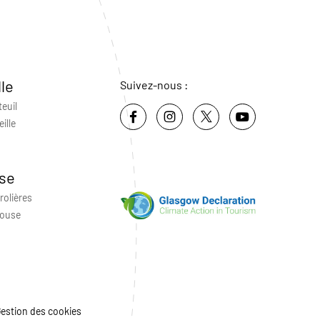
lle
Suivez-nous :
teuil
ille
se
rolières
louse
estion des cookies