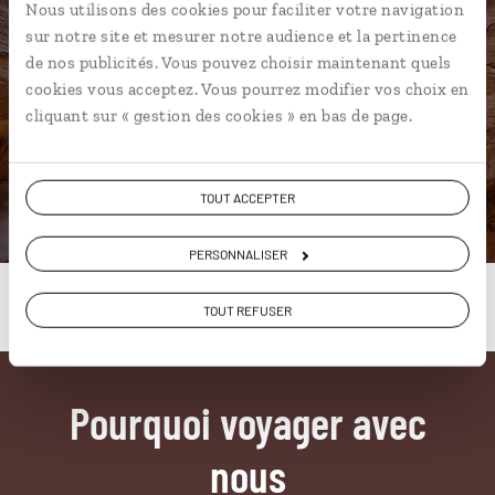
Nous utilisons des cookies pour faciliter votre navigation
sur notre site et mesurer notre audience et la pertinence
Jordanie
de nos publicités. Vous pouvez choisir maintenant quels
cookies vous acceptez. Vous pourrez modifier vos choix en
cliquant sur « gestion des cookies » en bas de page.
DÉCOUVRIR
TOUT ACCEPTER
PERSONNALISER
TOUT REFUSER
Pourquoi voyager avec
nous