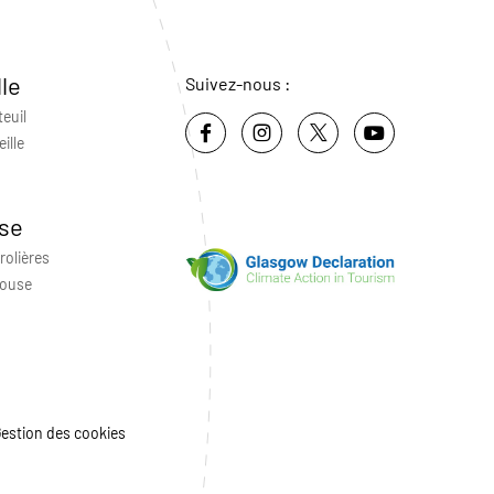
lle
Suivez-nous :
teuil
ille
se
rolières
louse
estion des cookies