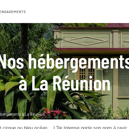
 ENGAGEMENTS
Nos hébergement
à La Réunion
bergements à La Réunion
 cirque ou bleu océan… L’île Intense porte son nom à ravir,