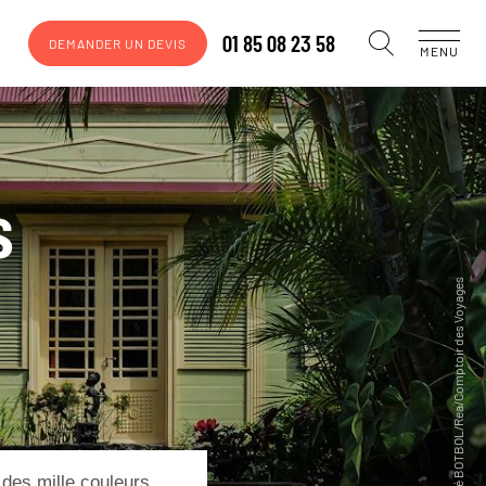
01 85 08 23 58
DEMANDER UN DEVIS
MENU
s
 des mille couleurs