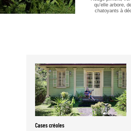
qu’elle arbore, d
chatoyants à dé
Cases créoles