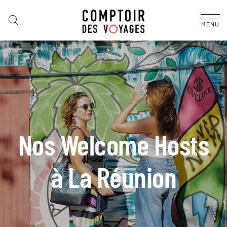
MENU
Nos Welcome Hosts
à La Réunion