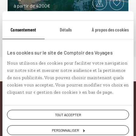
à partir de 4200€
Consentement
Détails
À propos des cookies
Les cookies sur le site de Comptoir des Voyages
Nous utilisons des cookies pour faciliter votre navigation
sur notre site et mesurer notre audience et la pertinence
de nos publicités. Vous pouvez choisir maintenant quels
cookies vous acceptez. Vous pourrez modifier vos choix en
cliquant sur « gestion des cookies » en bas de page.
Pourquoi voyager avec
nous
TOUT ACCEPTER
Soyons honnête, nous ne sommes pas les seuls
PERSONNALISER