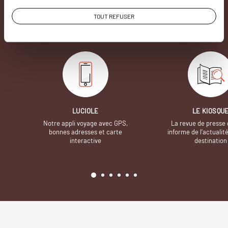
à proposer des voyages sur mesure,
mais nous
avons quelques atouts qui font
TOUT REFUSER
incontestablement la différence.
LUCIOLE
LE KIOSQU
Notre appli voyage avec GPS,
La revue de presse 
bonnes adresses et carte
informe de l’actualit
interactive
destination