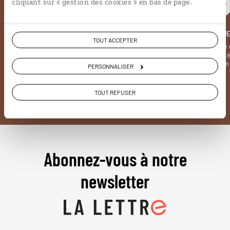
cliquant sur « gestion des cookies » en bas de page.
LUCIOLE
LE KIOSQU
TOUT ACCEPTER
Notre appli voyage avec GPS,
La revue de presse 
bonnes adresses et carte
informe de l’actualit
interactive
destination
PERSONNALISER
TOUT REFUSER
Abonnez-vous à notre
newsletter