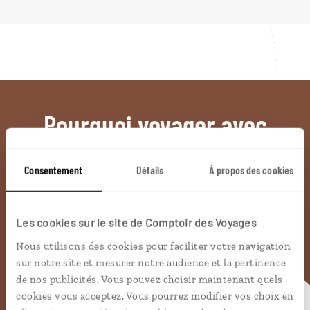
Pourquoi voyager avec
nous
Consentement
Détails
À propos des cookies
Soyons honnête, nous ne sommes pas les seuls
à proposer des voyages sur mesure,
mais nous
Les cookies sur le site de Comptoir des Voyages
avons quelques atouts qui font
incontestablement la différence.
Nous utilisons des cookies pour faciliter votre navigation
sur notre site et mesurer notre audience et la pertinence
de nos publicités. Vous pouvez choisir maintenant quels
cookies vous acceptez. Vous pourrez modifier vos choix en