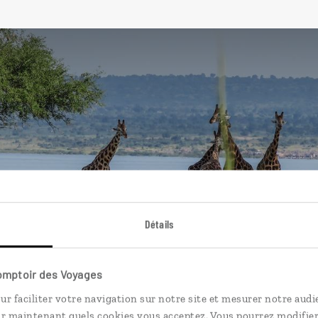
Détails
’Ouganda
nda : lac Albert, parc Queen Elizabeth,
Comptoir des Voyages
ur faciliter votre navigation sur notre site et mesurer notre audi
ir maintenant quels cookies vous acceptez. Vous pourrez modifier