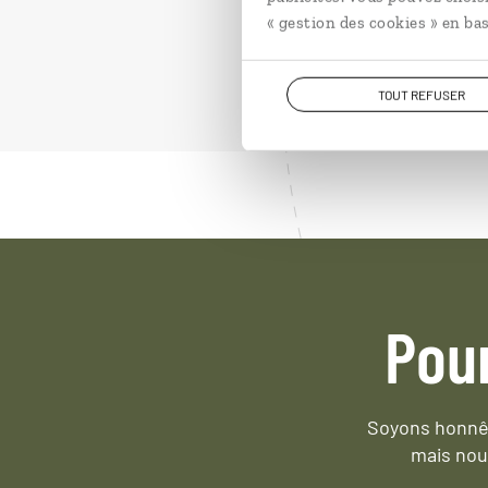
à partir de 5650€
« gestion des cookies » en bas
TOUT REFUSER
Pou
Soyons honnêt
mais nou