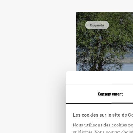
Ouganda
Consentement
Panoramas d
Tour complet de l’Ouga
Les cookies sur le site de 
forêt de Bwindi...
Nous utilisons des cookies po
13 jours / 11 nuits
publicités. Vous pouvez chois