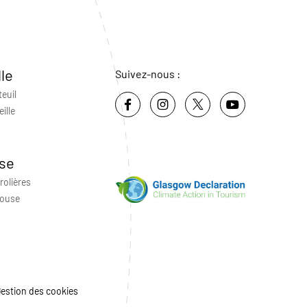
lle
Suivez-nous :
teuil
ille
se
rolières
louse
estion des cookies