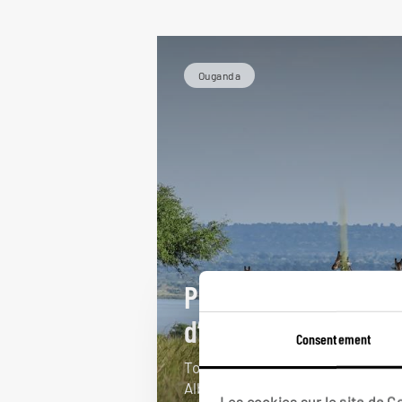
Ouganda
Panoramas
d’Ouganda
Consentement
Tour complet de l’Ouganda : lac
Albert, parc Queen Elizabeth, forê
Les cookies sur le site de 