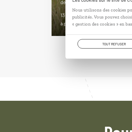
de Bwindi...
Nous utilisons des cookies po
13 jours / 11 nuits
publicités. Vous pouvez chois
à partir de 5650€
« gestion des cookies » en bas
TOUT REFUSER