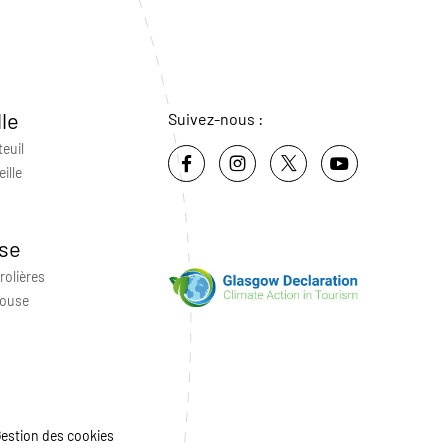
lle
Suivez-nous :
teuil
ille
se
rolières
louse
estion des cookies