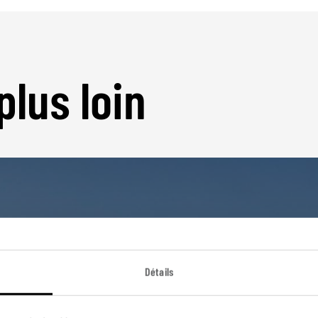
plus loin
Nos 5 idées de voyage
Détails
ublique Dominic