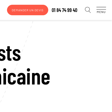
01 84 74 99 40
DEMANDER UN DEVIS
MENU
sts
icaine