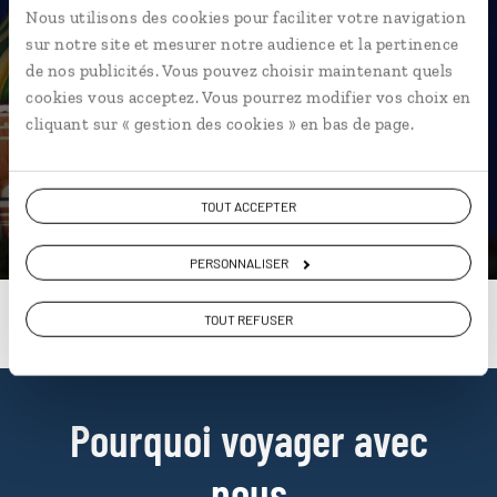
Nos 7 idées de voyage
Nous utilisons des cookies pour faciliter votre navigation
sur notre site et mesurer notre audience et la pertinence
Russie
de nos publicités. Vous pouvez choisir maintenant quels
cookies vous acceptez. Vous pourrez modifier vos choix en
cliquant sur « gestion des cookies » en bas de page.
DÉCOUVRIR
TOUT ACCEPTER
PERSONNALISER
TOUT REFUSER
Pourquoi voyager avec
nous