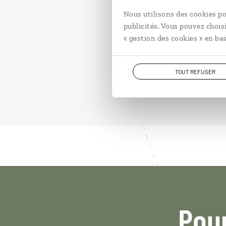
Nous utilisons des cookies po
Circuit autotour famill
publicités. Vous pouvez chois
Adriatique…
« gestion des cookies » en bas
13 jours / 12 nuits
à partir de 2750€
TOUT REFUSER
Pou