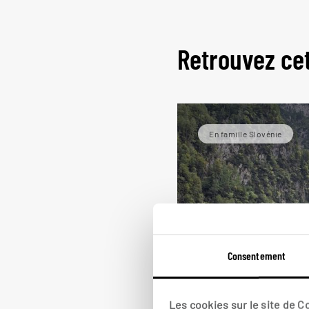
Retrouvez ce
En famille Slovénie
Consentement
Ribambelle s
Les cookies sur le site de 