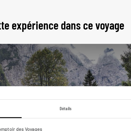
tte expérience dans ce voyage
Détails
lovène
Comptoir des Voyages