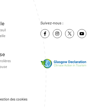
lle
Suivez-nous :
teuil
ille
se
rolières
louse
estion des cookies