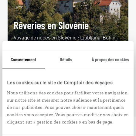
Rêveries en Slovénie
Voyage de noces en Slovénie : Ljubljana, Bohinj,
Bled, Piran.
8 jours / 7 nuits
Consentement
Détails
À propos des cookies
à partir de 2200€
Les cookies sur le site de Comptoir des Voyages
Nous utilisons des cookies pour faciliter votre navigation
sur notre site et mesurer notre audience et la pertinence
de nos publicités. Vous pouvez choisir maintenant quels
cookies vous acceptez. Vous pourrez modifier vos choix en
cliquant sur « gestion des cookies » en bas de page.