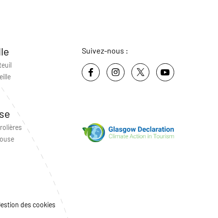
lle
Suivez-nous :
teuil
ille
se
rolières
louse
estion des cookies