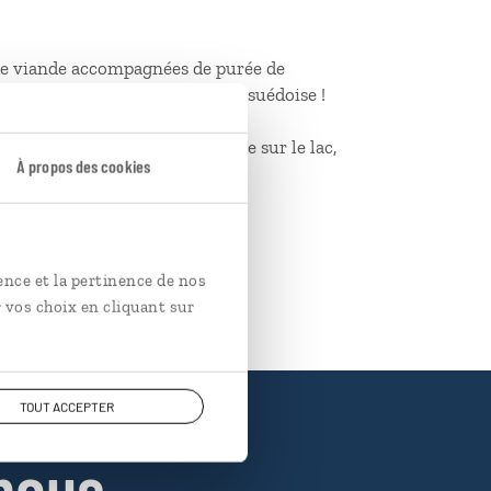
 de viande accompagnées de purée de
un incontournable de la cuisine suédoise !
qui offre une vue magnifique sur le lac,
À propos des cookies
e glace, le Ice Bar.
ence et la pertinence de nos
 vos choix en cliquant sur
TOUT ACCEPTER
nous