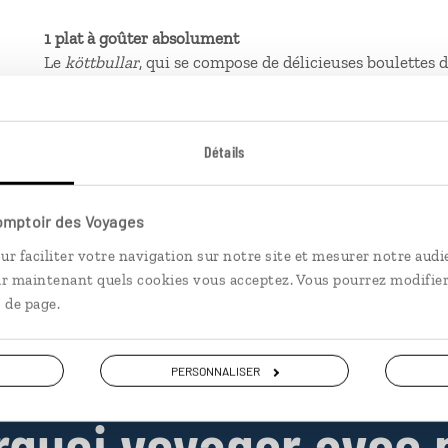
1 plat à goûter absolument
Le
köttbullar
, qui se compose de délicieuses boulettes
pommes de terre et d'une confiture aux airelles. C'est 
1 lieu que tu recommandes
Monteliusvägen, une charmante promenade à Stockholm 
Détails
la mairie et la vieille ville.
1 expérience à vivre
Boire un verre dans un environnement entièrement fait d
Comptoir des Voyages
ur faciliter votre navigation sur notre site et mesurer notre audi
ir maintenant quels cookies vous acceptez. Vous pourrez modifier
 de page.
PERSONNALISER
rquoi voyager avec 