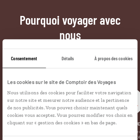
Pourquoi voyager avec
nous
Soyons honnête, nous ne sommes pas les seuls
à proposer des voyages sur mesure,
mais nous
Consentement
Détails
À propos des cookies
avons quelques atouts qui font
incontestablement la différence.
Les cookies sur le site de Comptoir des Voyages
Nous utilisons des cookies pour faciliter votre navigation
sur notre site et mesurer notre audience et la pertinence
de nos publicités. Vous pouvez choisir maintenant quels
cookies vous acceptez. Vous pourrez modifier vos choix en
cliquant sur « gestion des cookies » en bas de page.
LUCIOLE
LE KIOSQU
Notre appli voyage avec GPS,
La revue de presse 
bonnes adresses et carte
informe de l’actualit