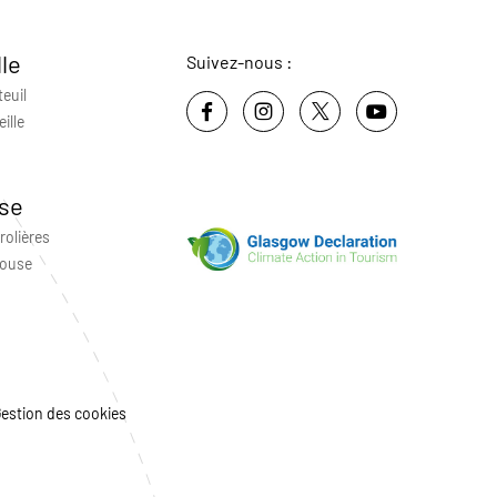
lle
Suivez-nous :
teuil
ille
se
rolières
louse
estion des cookies