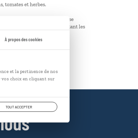
s, tomates et herbes.
te-Sophie, cette ancienne église
es fresques chrétiennes racontant les
À propos des cookies
opkapi.
ence et la pertinence de nos
 vos choix en cliquant sur
TOUT ACCEPTER
nous