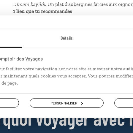
L’
Imam bayildi
. Un plat d’aubergines farcies aux oignon
1 lieu que tu recommandes
L’église Saint-Sauveur-in-Chora. Moins connue que Sain
byzantine, aujourd’hui mosquée, conserve de magnifiqu
évangiles apocryphes.
Détails
1 expérience à vivre
Un coucher de soleil face au Bosphore et au palais de T
Comptoir des Voyages
ur faciliter votre navigation sur notre site et mesurer notre audi
ir maintenant quels cookies vous acceptez. Vous pourrez modifier
 de page.
PERSONNALISER
rquoi voyager avec 