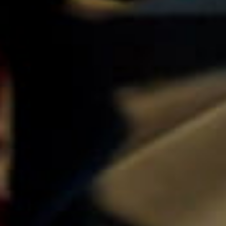
26, cours du Chapeau-
76, rue Nationale
Rouge
59800 Lille
33000 Bordeaux
Lyon
Marseille
10, quai Tilsitt
12, rue Breteuil
69002 Lyon
13001 Marseille
Nantes
Nice
12, rue Mercoeur
62, rue Gioffredo
44000 Nantes
06000 Nice
Paris
Toulouse
2 au 18 rue Saint-Victor
43, rue Peyrolières
75005 Paris
31000 Toulouse
Suivez-nous :