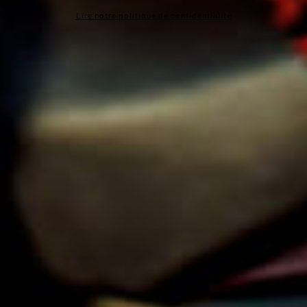
Lire notre politique de confidentialité
Chaque semaine, recevez « La Lettre » qui vous
immerge dans la vie locale. Découvrez en avant-
première : nos éclairages sur les destinations, les
conseils de nos spécialistes, nos coups de cœur, et nos
dernières tendances pour faire le plein d’inspirations.
En
savoir plus
Bordeaux
Lille