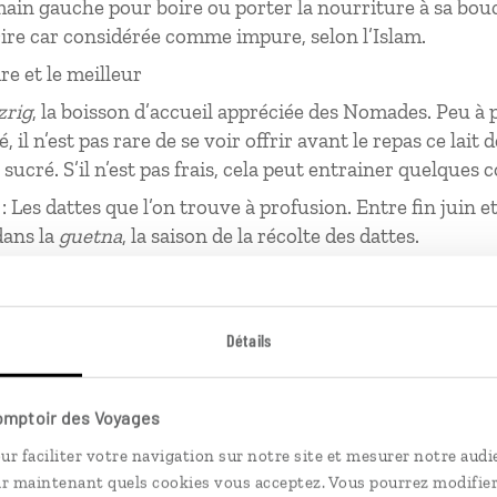
 main gauche pour boire ou porter la nourriture à sa bou
rire car considérée comme impure, selon l’Islam.
ire et le meilleur
zrig
, la boisson d’accueil appréciée des Nomades. Peu à 
é, il n’est pas rare de se voir offrir avant le repas ce lait 
sucré. S’il n’est pas frais, cela peut entrainer quelques
: Les dattes que l’on trouve à profusion. Entre fin juin 
dans la
guetna
, la saison de la récolte des dattes.
prises là-bas
 des régions désertiques utilisent une technique ancestr
Détails
. Elle consiste à cuire lentement leur préparation sous l
ade in
Sahara.
Comptoir des Voyages
niens ont pour habitude de se saluer très longuement. I
le temps de demander des nouvelles de toute la famille,
ur faciliter votre navigation sur notre site et mesurer notre audi
ir maintenant quels cookies vous acceptez. Vous pourrez modifier