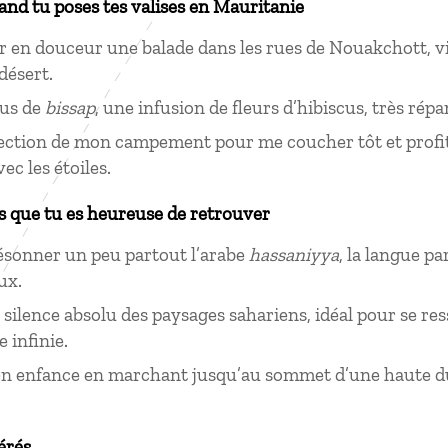
uand tu poses tes valises en Mauritanie
en douceur une balade dans les rues de Nouakchott, v
désert.
jus de
bissap
, une infusion de fleurs d’hibiscus, très rép
irection de mon campement pour me coucher tôt et prof
vec les étoiles.
s que tu es heureuse de retrouver
ésonner un peu partout l’arabe
hassaniyya
, la langue p
aux.
 silence absolu des paysages sahariens, idéal pour se r
e infinie.
n enfance en marchant jusqu’au sommet d’une haute du
érés