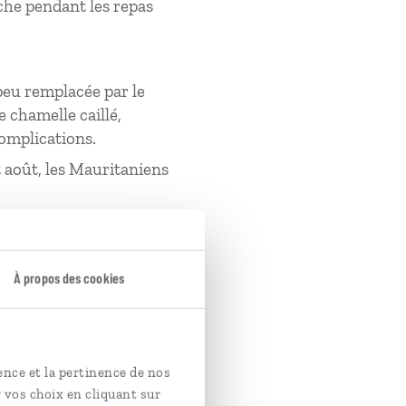
che pendant les repas
peu remplacée par le
de chamelle caillé,
 complications.
et août, les Mauritaniens
ale pour faire leur
À propos des cookies
e sable bien chaud. Le
l est d’usage pour eux
 du troupeau et des
ence et la pertinence de nos
 vos choix en cliquant sur