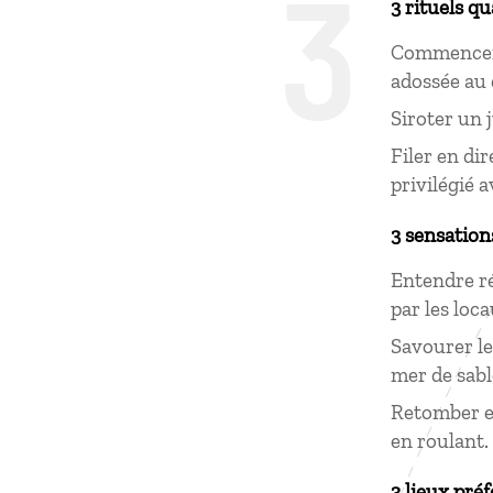
3
3 rituels q
Commencer 
adossée au 
Siroter un 
Filer en d
privilégié a
3 sensation
Entendre r
par les loc
Savourer le
mer de sabl
Retomber e
en roulant.
3 lieux préf