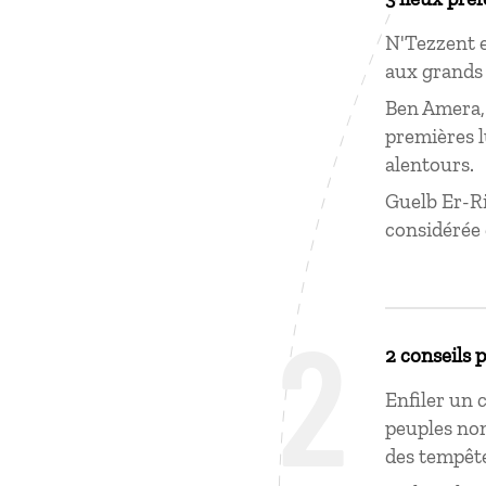
N'Tezzent e
aux grands
Ben Amera,
premières l
alentours.
Guelb Er-Ri
considérée 
2
2 conseils 
Enfiler un 
peuples nom
des tempête