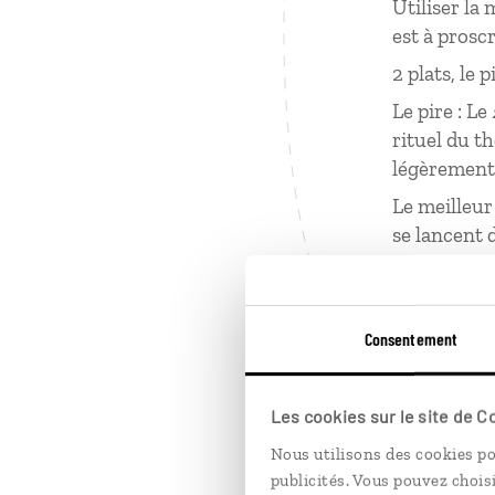
Utiliser la
est à prosc
2 plats, le p
Le pire : Le
rituel du th
légèrement 
Le meilleur 
se lancent 
2 choses ap
Les peuples
Consentement
propre pain
four local,
m
Les cookies sur le site de 
Les Maurita
de prendre 
Nous utilisons des cookies po
publicités. Vous pouvez chois
affaires.