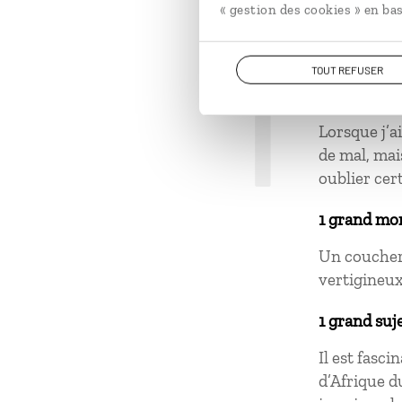
« gestion des cookies » en bas
1
TOUT REFUSER
1 grand mo
Lorsque j’a
de mal, mai
oublier cer
1 grand mo
Un coucher 
vertigineux
1 grand suj
Il est fasc
d’Afrique du