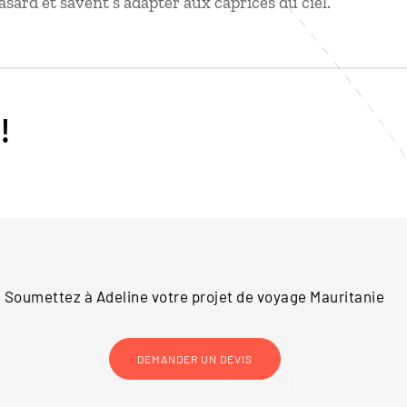
asard et savent s’adapter aux caprices du ciel.
!
Soumettez à Adeline votre projet de voyage
Mauritanie
DEMANDER UN DEVIS