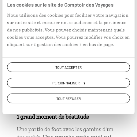
un peu stressante.
Les cookies sur le site de Comptoir des Voyages
Faire preuve de patience. Il faut parfois
Nous utilisons des cookies pour faciliter votre navigation
attendre plusieurs heures avant qu'un
sur notre site et mesurer notre audience et la pertinence
de nos publicités. Vous pouvez choisir maintenant quels
lion ne montre le bout de sa crinière.
cookies vous acceptez. Vous pourrez modifier vos choix en
cliquant sur « gestion des cookies » en bas de page.
1 grand moment de solitude
TOUT ACCEPTER
Le jour où un éléphant m'a barré la route.
PERSONNALISER
J'ai voulu faire demi-tour… mais un autre
éléphant se dressait juste derrière mon
TOUT REFUSER
véhicule. Coincé !
1 grand moment de béatitude
Une partie de foot avec les gamins d'un