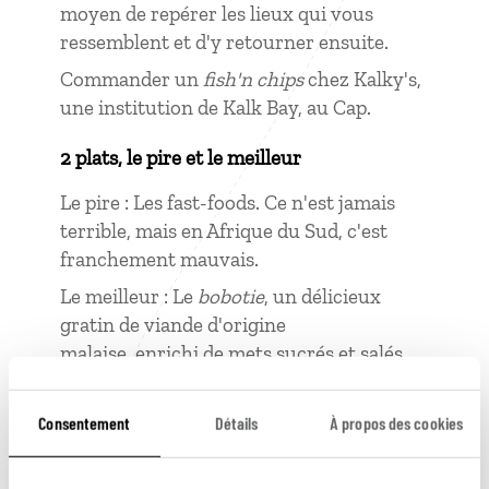
moyen de repérer les lieux qui vous
ressemblent et d'y retourner ensuite.
Commander un
fish'n chips
chez Kalky's,
une institution de Kalk Bay, au Cap.
2 plats, le pire et le meilleur
Le pire : Les fast-foods. Ce n'est jamais
terrible, mais en Afrique du Sud, c'est
franchement mauvais.
Le meilleur : Le
bobotie
, un délicieux
gratin de viande d'origine
malaise, enrichi de mets sucrés et salés.
2 choses apprises là-bas
Consentement
Détails
À propos des cookies
Conduire à gauche. C'est une habitude
facile à prendre, seule la première fois est