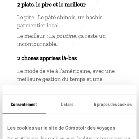
2 plats, le pire et le meilleur
Le pire : Le pâté chinois, un hachis
parmentier local.
Le meilleur : La
poutine
, ça reste un
incontournable.
2 choses apprises là-bas
Le mode de vie à l’américaine, avec une
meilleure gestion du temps et une
parfaite combinaison entre vie
professionnelle et vie personnelle.
Consentement
Détails
À propos des cookies
À me surpasser, là encore
personnellement et professionnellement.
Les cookies sur le site de Comptoir des Voyages
Nous utilisons des cookies pour faciliter votre navigation