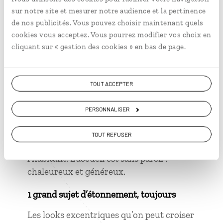
sur notre site et mesurer notre audience et la pertinence
1 grand moment de solitude
de nos publicités. Vous pouvez choisir maintenant quels
cookies vous acceptez. Vous pourrez modifier vos choix en
Alors que je travaillais dans une boutique
cliquant sur « gestion des cookies » en bas de page.
de vêtements, un client entre et me
demande où se trouve le rayon des
camisoles… Il m’a fallu l’aide d’une
TOUT ACCEPTER
collègue pour comprendre que
camisole
en québécois c’est un débardeur !
PERSONNALISER
1 grand moment de béatitude
TOUT REFUSER
À chaque fois que je voyage chez
l’habitant. L’accueil est sans pareil :
chaleureux et généreux.
1 grand sujet d’étonnement, toujours
Les looks excentriques qu’on peut croiser