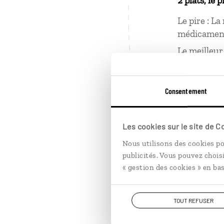
2 plats, le p
Le pire : La
médicament 
Le meilleur
acadienne »
pieds dans l
Consentement
2 choses ap
La positive 
Les cookies sur le site de 
pionniers.
Nous utilisons des cookies po
La techniqu
publicités. Vous pouvez chois
prête pour
« gestion des cookies » en bas
TOUT REFUSER
1 grand mo