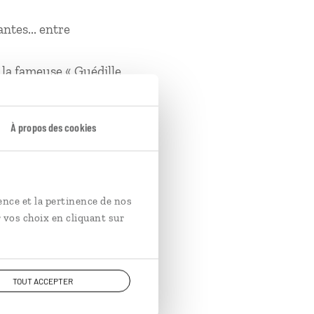
ntes... entre
 la fameuse « Guédille
 roll
» à manger les
À propos des cookies
anada reste un pays de
ence et la pertinence de nos
e vêtements pour être
 vos choix en cliquant sur
TOUT ACCEPTER