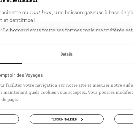
ire et le meilleur
 racinette ou
root beer
, une boisson gazeuse à base de pla
et dentifrice !
 : Le homard sous toute ses formes mais ma préférée est
 que l’on connaît mieux sous le nom anglais de «
lobster
e sable.
Détails
prises là-bas
attitude et que tout est possible «
Sky is the limit
», le C
Comptoir des Voyages
ur faciliter votre navigation sur notre site et mesurer notre audi
e de « l’oignon » ou comment superposer les couches d
ir maintenant quels cookies vous acceptez. Vous pourrez modifier
 tous les changements de météo.
 de page.
PERSONNALISER
ment de solitude