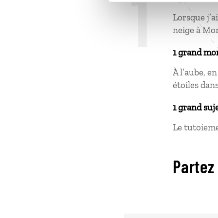
1
Lorsque j’a
neige à Mon
1 grand mo
À l’aube, en
étoiles dan
1 grand suj
Le tutoieme
Partez 