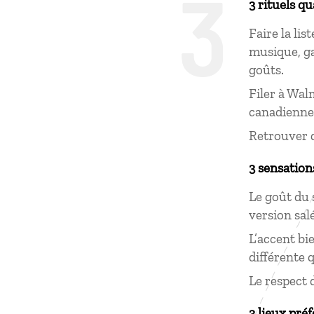
3
3 rituels q
Faire la li
musique, ga
goûts.
Filer à Wal
canadiennes
Retrouver 
3 sensation
Le goût du 
version sal
L’accent bi
différente 
Le respect d
3 lieux préf