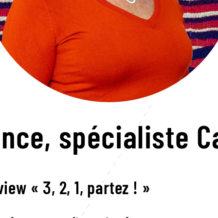
ence,
spécialiste 
view « 3, 2, 1, partez ! »