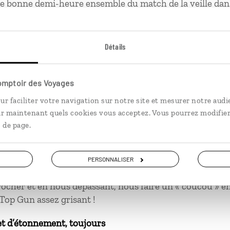
e bonne demi-heure ensemble du match de la veille dans
e la queue avec bonne humeur et décontraction.
Détails
Comptoir des Voyages
ment de solitude
ur faciliter votre navigation sur notre site et mesurer notre audi
ir maintenant quels cookies vous acceptez. Vous pourrez modifier
e dans un ascenseur et me faire « délivrée » par un techn
 de page.
strophe et en fait des caisses.
ment de béatitude
PERSONNALISER
e ma voiture dans la vallée de la Mort, apercevoir dans l
ocher et en nous dépassant, nous faire un « coucou » en
 Top Gun assez grisant !
et d’étonnement, toujours