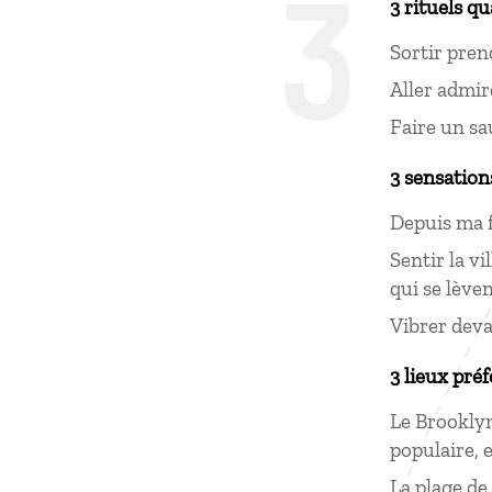
3
3 rituels q
Sortir prend
Aller admir
Faire un sau
3 sensation
Depuis ma f
Sentir la vi
qui se lève
Vibrer deva
3 lieux préf
Le Brooklyn
populaire, 
La plage de