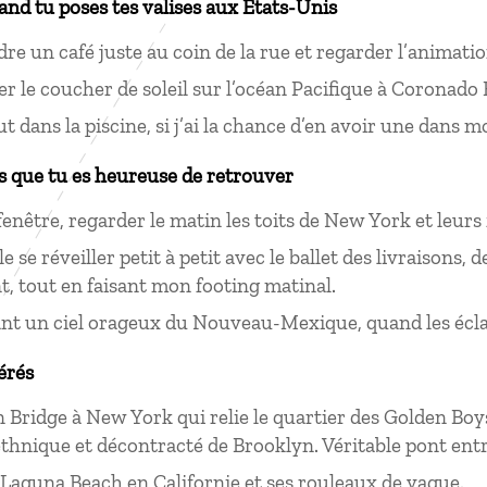
uand tu poses tes valises aux États-Unis
re un café juste au coin de la rue et regarder l’animation
er le coucher de soleil sur l’océan Pacifique à Coronado
t dans la piscine, si j’ai la chance d’en avoir une dans m
s que tu es heureuse de retrouver
enêtre, regarder le matin les toits de New York et leur
lle se réveiller petit à petit avec le ballet des livraisons
nt, tout en faisant mon footing matinal.
nt un ciel orageux du Nouveau-Mexique, quand les éclair
érés
 Bridge à New York qui relie le quartier des Golden Boy
ethnique et décontracté de Brooklyn. Véritable pont en
 Laguna Beach en Californie et ses rouleaux de vague.