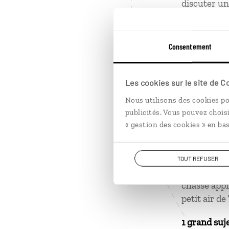
discuter un
magasin.
Savoir fair
Consentement
1
Les cookies sur le site de 
1 grand mo
Nous utilisons des cookies po
publicités. Vous pouvez chois
Être coincé
« gestion des cookies » en bas
un film cata
1 grand mo
TOUT REFUSER
Au volant d
chasse appr
petit air de
1 grand suj