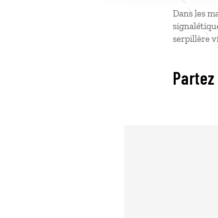
Dans les ma
signalétiqu
serpillère v
Partez 