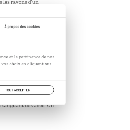
 les rayons d’un
À propos des cookies
ence et la pertinence de nos
 vos choix en cliquant sur
icien qui se croit dans
TOUT ACCEPTER
e rétro un avion de
 tanguant des ailes. Un