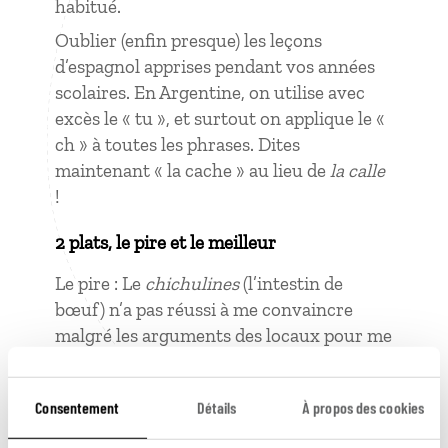
habitué.
Oublier (enfin presque) les leçons
d’espagnol apprises pendant vos années
scolaires. En Argentine, on utilise avec
excès le « tu », et surtout on applique le «
ch » à toutes les phrases. Dites
maintenant « la cache » au lieu de
la calle
!
2 plats, le pire et le meilleur
Le pire : Le
chichulines
(l’intestin de
bœuf) n’a pas réussi à me convaincre
malgré les arguments des locaux pour me
le faire goûter à chaque
asado
.
Le meilleur : La recette traditionnelle et
Consentement
Détails
À propos des cookies
moins renommée de
las mollejas
. Elle est
composée de ris de veau et accompagnée