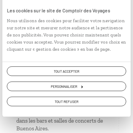
d’une sauce délicieusement relevée.
Les cookies sur le site de Comptoir des Voyages
Découvert pour la première fois dans un
Nous utilisons des cookies pour faciliter votre navigation
petit restaurant populaire de la capitale.
sur notre site et mesurer notre audience et la pertinence
de nos publicités. Vous pouvez choisir maintenant quels
2 choses apprises là-bas
cookies vous acceptez. Vous pourrez modifier vos choix en
Il ne faut pas toujours se fier à la
cliquant sur « gestion des cookies » en bas de page.
signification du mot
ahorita
. Même s’il
peut se traduire par « maintenant » ce
n’est pas une raison suffisante pour que
TOUT ACCEPTER
les Argentins se pressent.
PERSONNALISER
Certes il y a le tango, cette danse
sensuelle et inapprivoisée. Mais on oublie
TOUT REFUSER
bien souvent le rock qui tient aussi à être
sur le devant de la scène et qui s’écoute
dans les bars et salles de concerts de
Buenos Aires.