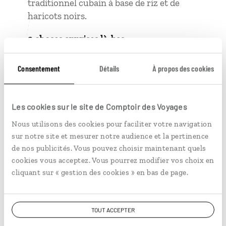
traditionnel cubain à base de riz et de
haricots noirs.
2 choses apprises là-bas
Certaines marques de cigares cubains
Consentement
Détails
À propos des cookies
tirent leur nom de personnages de
romans très célèbres tels que « Romeo y
Julieta » et « Montecristo ». On vous
Les cookies sur le site de Comptoir des Voyages
laisse deviner de quels romans il s’agit.
Nous utilisons des cookies pour faciliter votre navigation
Des faux policiers tentent de vous arrêter
sur notre site et mesurer notre audience et la pertinence
sur certaines routes pour vous soutirer
de nos publicités. Vous pouvez choisir maintenant quels
de l’argent. Loin d’être dangereux, ces
cookies vous acceptez. Vous pourrez modifier vos choix en
arnaques sont facilement identifiables car
cliquant sur « gestion des cookies » en bas de page.
à Cuba, les policiers en civils n’existent
pas.
TOUT ACCEPTER