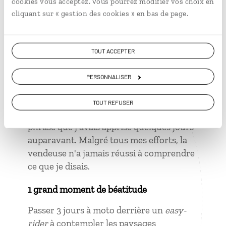
cookies vous acceptez. Vous pourrez modifier vos choix en
initiés, leur goût et surtout leur odeur,
cliquant sur « gestion des cookies » en bas de page.
sont radicalement différents.
TOUT ACCEPTER
PERSONNALISER
1 grand moment de solitude
Lorsque j'ai essayé de demander en
TOUT REFUSER
vietnamien le prix d'un article, une
phrase que j'avais apprise quelques jours
auparavant. Malgré tous mes efforts, la
vendeuse n'a jamais réussi à comprendre
ce que je disais.
1 grand moment de béatitude
Passer 3 jours à moto derrière un
easy-
rider
à contempler les paysages