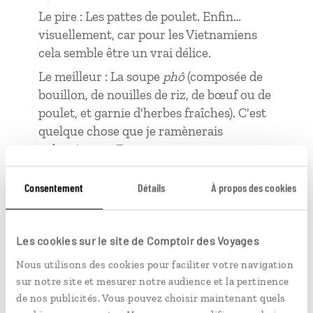
Le pire : Les pattes de poulet. Enfin…
visuellement, car pour les Vietnamiens
cela semble être un vrai délice.
Le meilleur : La soupe
phô
(composée de
bouillon, de nouilles de riz, de bœuf ou de
poulet, et garnie d'herbes fraîches). C'est
quelque chose que je ramènerais
volontiers en France pour traverser nos
hivers.
Consentement
Détails
À propos des cookies
2 choses apprises là-bas
C’est dans les restaurants les plus
Les cookies sur le site de Comptoir des Voyages
modestes ou les stands de
street food
que
l’on mange le mieux.
Nous utilisons des cookies pour faciliter votre navigation
sur notre site et mesurer notre audience et la pertinence
Distinguer le fruit du jacquier du durian.
de nos publicités. Vous pouvez choisir maintenant quels
Visuellement similaires pour les non-