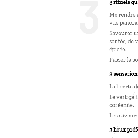
3
3 rituels q
Me rendre a
vue panoram
Savourer u
sautés, de 
épicée.
Passer la s
3 sensation
La liberté 
Le vertige 
coréenne.
Les saveurs
3 lieux préf