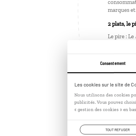
consommatio
marques et
2 plats, le p
Le pire : Le
consommés 
Le meilleur
Consentement
2 choses ap
Inscrire de
Les cookies sur le site de 
couleur rou
Nous utilisons des cookies po
préférable 
publicités. Vous pouvez chois
S’asseoir à
« gestion des cookies » en bas
cérémonies 
TOUT REFUSER