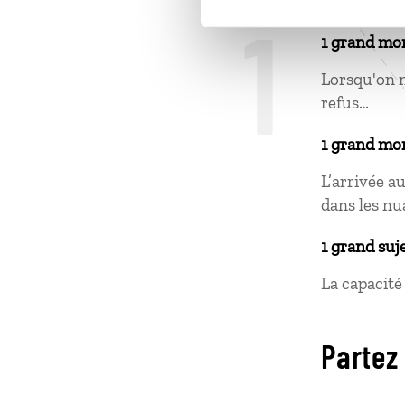
1
1 grand mo
Lorsqu'on n
refus…
1 grand mo
L’arrivée a
dans les nu
1 grand suj
La capacité
Partez 