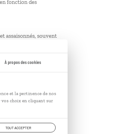
en fonction des
s et assaisonnés, souvent
À propos des cookies
rteur de malchance. La
re coréenne, il est donc
ence et la pertinence de nos
 vos choix en cliquant sur
olennelles, comme les
TOUT ACCEPTER