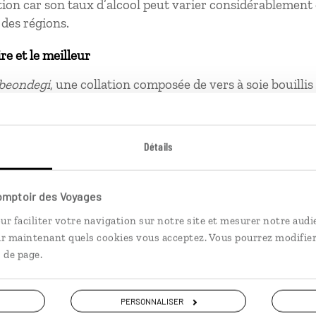
n car son taux d’alcool peut varier considérablement 
 des régions.
ire et le meilleur
beondegi
, une collation composée de vers à soie bouilli
sur le pouce dans les stands de
street food
.
 : Le
bibimbap
, la star de la scène culinaire coréenne.
Détails
prises là-bas
s noms en rouge est considéré comme inapproprié et po
Comptoir des Voyages
ge est associée aux funérailles et à la mort dans la cultu
ur faciliter votre navigation sur notre site et mesurer notre audi
de l'éviter pour désigner des personnes vivantes.
ir maintenant quels cookies vous acceptez. Vous pourrez modifier
 genoux, un geste réservé à des situations formelles et s
 de page.
traditionnelles ou les rituels religieux.
PERSONNALISER