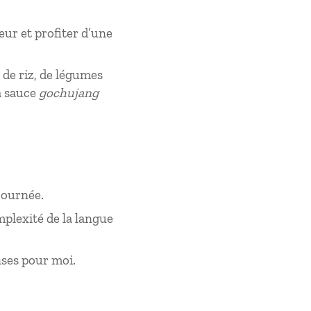
ur et profiter d’une
 de riz, de légumes
a sauce
gochujang
 journée.
mplexité de la langue
enses pour moi.