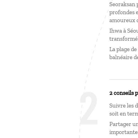
Seoraksan 
profondes e
amoureux d
Ihwa à Séou
transformé 
La plage de
balnéaire d
2
2 conseils 
Suivre les 
soit en ter
Partager u
importante 