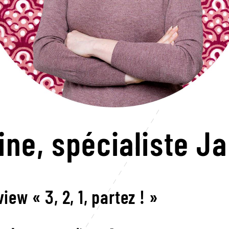
ine,
spécialiste J
view « 3, 2, 1, partez ! »