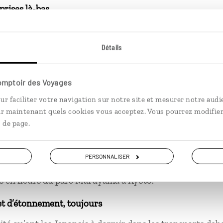
prises là-bas
.
i
. C’est accepter qu’on ne peut rien faire de plus et qu’il
Détails
Comptoir des Voyages
ur faciliter votre navigation sur notre site et mesurer notre audi
ir maintenant quels cookies vous acceptez. Vous pourrez modifier
ment de solitude
 de page.
 tremblement de terre à 6 h du matin alors que je dor
PERSONNALISER
ment de béatitude
rs en fleurs du parc Maruyama à Kyoto.
et d’étonnement, toujours