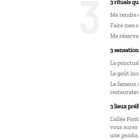
3
3 rituels q
Me rendre 
Faire mes c
Me réserve
3 sensation
La ponctual
Le goût inc
Le fameux
restaurateu
3 lieux préf
L’allée Pon
vous aurez 
une
geisha
.