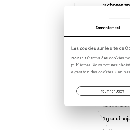
2 choses ap
La patience
Le
shogana
Consentement
regret.
Les cookies sur le site de 
1
Nous utilisons des cookies po
publicités. Vous pouvez chois
1 grand mo
« gestion des cookies » en bas
Mon premier
TOUT REFUSER
1 grand mo
Les cerisie
1 grand suj