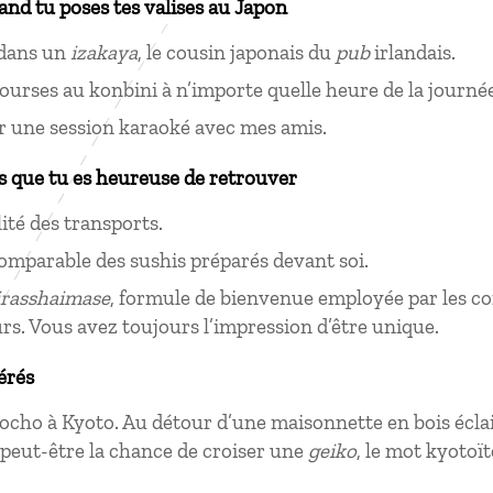
uand tu poses tes valises au Japon
dans un
izakaya
, le cousin japonais du
pub
irlandais.
ourses au konbini à n’importe quelle heure de la journée
r une session karaoké avec mes amis.
s que tu es heureuse de retrouver
ité des transports.
omparable des sushis préparés devant soi.
irasshaimase
, formule de bienvenue employée par les 
rs. Vous avez toujours l’impression d’être unique.
érés
tocho à Kyoto. Au détour d’une maisonnette en bois éclai
peut-être la chance de croiser une
geiko
, le mot kyotoït