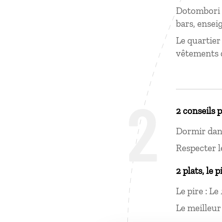
Dotombori à
bars, ensei
Le quartier
vêtements d
2
2 conseils 
Dormir dans
Respecter le
2 plats, le p
Le pire : Le
Le meilleur