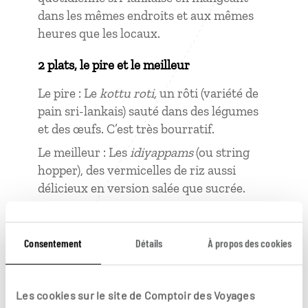
dans les mêmes endroits et aux mêmes
heures que les locaux.
2 plats, le pire et le meilleur
Le pire : Le
kottu roti,
un rôti (variété de
pain sri-lankais) sauté dans des légumes
et des œufs. C’est très bourratif.
Le meilleur : Les
idiyappams
(ou string
hopper), des vermicelles de riz aussi
délicieux en version salée que sucrée.
2 choses apprises là-bas
Consentement
Détails
À propos des cookies
Savoir utiliser les condiments et les
épices dans la cuisine.
Que site culturel n’est pas forcément
Les cookies sur le site de Comptoir des Voyages
synonyme de vieilles pierres. Au Sri