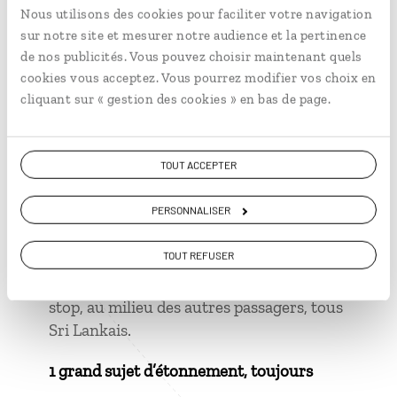
Nous utilisons des cookies pour faciliter votre navigation
Lanka, ce sont des lieux intégrés à la vie
sur notre site et mesurer notre audience et la pertinence
quotidienne et toujours très animés.
de nos publicités. Vous pouvez choisir maintenant quels
cookies vous acceptez. Vous pourrez modifier vos choix en
cliquant sur « gestion des cookies » en bas de page.
1 grand moment de solitude
TOUT ACCEPTER
Au large des plages de Trincomalee, au
milieu de deux requins de récif.
PERSONNALISER
1 grand moment de béatitude
TOUT REFUSER
À l’arrière d’un camion qui m’avait pris en
stop, au milieu des autres passagers, tous
Sri Lankais.
1 grand sujet d’étonnement, toujours