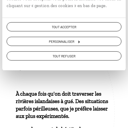
facétieuses sont pourtant bien réelles
cliquant sur « gestion des cookies » en bas de page.
dans l’esprit des locaux. Ils respectent ces
personnages populaires et œuvrent
sérieusement à la protection de leur
TOUT ACCEPTER
habitat naturel.
PERSONNALISER
TOUT REFUSER
1 grand moment de solitude
À chaque fois qu'on doit traverser les
rivières islandaises à gué. Des situations
parfois périlleuses, que je préfère laisser
aux plus expérimentés.