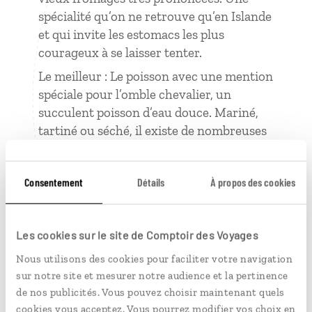
spécialité qu’on ne retrouve qu’en Islande
et qui invite les estomacs les plus
courageux à se laisser tenter.
Le meilleur : Le poisson avec une mention
spéciale pour l’omble chevalier, un
succulent poisson d’eau douce. Mariné,
tartiné ou séché, il existe de nombreuses
façons de le cuisiner.
2 choses apprises là-bas
Consentement
Détails
À propos des cookies
Rien ne sert de courir, il faut prendre son
temps pour découvrir tout ce que
Les cookies sur le site de Comptoir des Voyages
l’Islande à offrir.
Nous utilisons des cookies pour faciliter votre navigation
La place importante du
huldufólk
dans la
sur notre site et mesurer notre audience et la pertinence
culture islandaise. Imaginaires pour
de nos publicités. Vous pouvez choisir maintenant quels
d’autres, les créatures magiques et
cookies vous acceptez. Vous pourrez modifier vos choix en