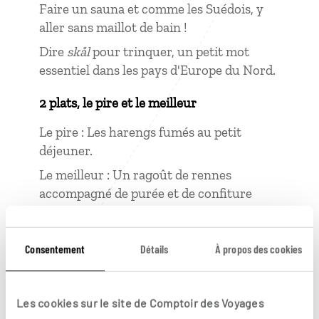
Faire un sauna et comme les Suédois, y
aller sans maillot de bain !
Dire
skål
pour trinquer, un petit mot
essentiel dans les pays d'Europe du Nord.
2 plats, le pire et le meilleur
Le pire : Les harengs fumés au petit
déjeuner.
Le meilleur : Un ragoût de rennes
accompagné de purée et de confiture
d'airelles.
2 choses apprises là-bas
Consentement
Détails
À propos des cookies
La patience et une bonne résistance au
froid, deux qualités indispensables pour
Les cookies sur le site de Comptoir des Voyages
observer les aurores boréales.