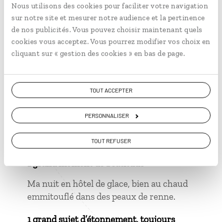
Nous utilisons des cookies pour faciliter votre navigation
Cuisiner les
kanelbullar
.
sur notre site et mesurer notre audience et la pertinence
de nos publicités. Vous pouvez choisir maintenant quels
cookies vous acceptez. Vous pourrez modifier vos choix en
cliquant sur « gestion des cookies » en bas de page.
1 grand moment de solitude
Pendant une randonnée en raquette, la
TOUT ACCEPTER
neige dissimulait un trou profond dans
lequel je suis tombé à pieds joints. Je me
PERSONNALISER
suis retrouvé avec de la neige jusqu'au
cou.
TOUT REFUSER
1 grand moment de béatitude
Ma nuit en hôtel de glace, bien au chaud
emmitouflé dans des peaux de renne.
1 grand sujet d’étonnement, toujours