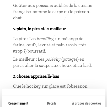
Goûter aux poissons oubliés de la cuisine
française, comme la carpe ou le poisson-
chat.
2 plats, le pire et le meilleur
Le pire : Les
knedlíky
, un mélange de
farine, œufs, levure et pain rassis, très
(trop ?) bourratif.
Le meilleur : Les
polévky
(potages) en
particulier la soupe aux choux et au lard.
2 choses apprises là-bas
Que le hockey sur glace est l’obsession
nationale. Là-bas, la paire de patins
remplace le ballon de foot dans le cœur
Consentement
Détails
À propos des cookies
des petits garçons.