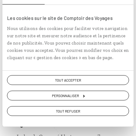
Que le
rezane pivo
– un mélange de deux
bières brassées sur place, l’une brune et
Les cookies sur le site de Comptoir des Voyages
l’autre blonde – c’est vraiment bon.
Nous utilisons des cookies pour faciliter votre navigation
sur notre site et mesurer notre audience et la pertinence
de nos publicités. Vous pouvez choisir maintenant quels
cookies vous acceptez. Vous pourrez modifier vos choix en
cliquant sur « gestion des cookies » en bas de page.
1 grand moment de solitude
Face au gardien d’un parking de Ceský
Krumlov, où certaines places étaient
TOUT ACCEPTER
réservées aux clients de l’hôtel dans
lequel je séjournais. Il parlait uniquement
PERSONNALISER
tchèque. Nous n’avons jamais réussi à
nous comprendre.
TOUT REFUSER
1 grand moment de béatitude