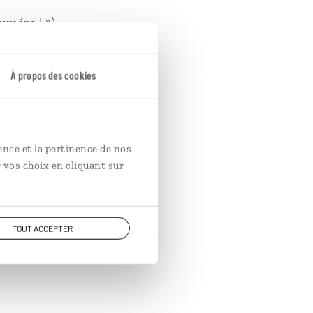
uméro ! »).
ue dans Le Seigneur des
À propos des cookies
ence et la pertinence de nos
 vos choix en cliquant sur
rt, il m’a été très
TOUT ACCEPTER
nt Snowdon qui domine