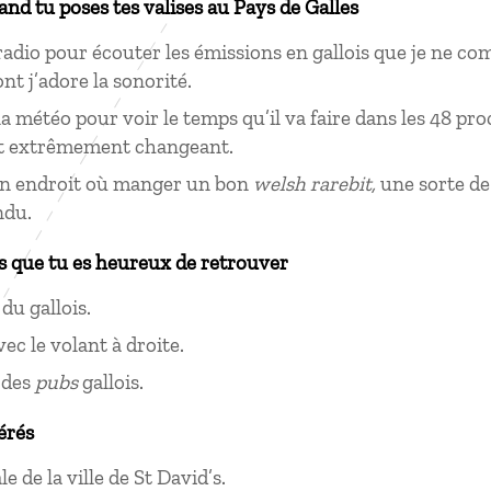
uand tu poses tes valises au Pays de Galles
radio pour écouter les émissions en gallois que je ne 
nt j’adore la sonorité.
la météo pour voir le temps qu’il va faire dans les 48 pro
t extrêmement changeant.
un endroit où manger un bon
welsh rarebit,
une sorte d
ndu.
s que tu es heureux de retrouver
du gallois.
ec le volant à droite.
 des
pubs
gallois.
érés
e de la ville de St David’s.