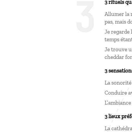
3
3 rituels q
Allumer la 
pas, mais do
Je regarde 
temps étan
Je trouve 
cheddar fo
3 sensation
La sonorité 
Conduire av
L’ambiance
3 lieux préf
La cathédral