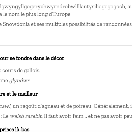
llgwyngyllgogerychwyrndrobwllllantysiliogogogoch, au
 a le nom le plus long d’Europe.
e Snowdonia et ses multiples possibilités de randonnées
pour se fondre dans le décor
 cours de gallois.
une
glyndwr
.
ire et le meilleur
cawl
, un ragoût d’agneau et de poireau. Généralement, il 
 : Le
welsh rarebit
. Il faut avoir faim... et ne pas avoir p
prises là-bas