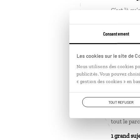
C’est là qu’
J.R.R Tolki
Anneaux et 
Consentement
1
Les cookies sur le site de 
1 grand mo
Nous utilisons des cookies po
publicités. Vous pouvez chois
Étant donné
« gestion des cookies » en bas
difficile 
1 grand mo
TOUT REFUSER
Après une 
tout le par
1 grand suj