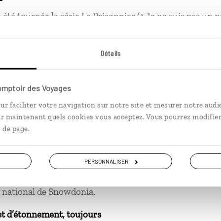
a été tournée la série Le Prisonnier (« Je ne suis pas un n
en s’est servi du gallois pour développer la langue elfiq
autres livres de ce même univers.
Détails
Comptoir des Voyages
ment de solitude
ur faciliter votre navigation sur notre site et mesurer notre audi
ir maintenant quels cookies vous acceptez. Vous pourrez modifier
 que l’écriture et la prononciation n’ont que peu de rappo
 de page.
de me faire comprendre pour demander mon chemin…
ment de béatitude
PERSONNALISER
magnifique randonnée, se retrouver au sommet du mo
c national de Snowdonia.
et d’étonnement, toujours