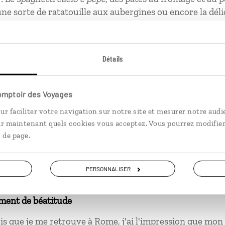
 une sorte de ratatouille aux aubergines ou encore la dél
 Il en existe tellement qu’il m’est impossible de choisir.
prises là-bas
Détails
ur un oui ou pour un non.
îner dès le matin.
Comptoir des Voyages
ur faciliter votre navigation sur notre site et mesurer notre audi
ir maintenant quels cookies vous acceptez. Vous pourrez modifier
 de page.
ment de solitude
n voiture sur les routes siciliennes que pour certains au
PERSONNALISER
 en option...
ment de béatitude
is que je me retrouve à Rome, j'ai l'impression que mon 