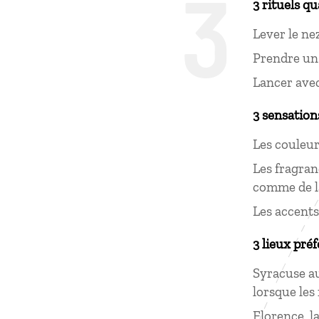
3
3 rituels qu
Lever le nez
Prendre u
Lancer ave
3 sensation
Les couleur
Les fragran
comme de 
Les accents
3 lieux préf
Syracuse au 
lorsque les 
Florence, l