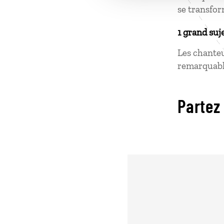
se transfor
1 grand suj
Les chanteu
remarquable
Partez 