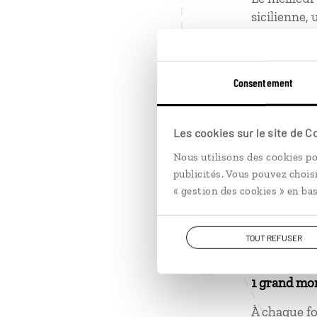
sicilienne,
de l'Italie.
2 choses ap
Consentement
Chanter po
Parler du d
Les cookies sur le site de 
Nous utilisons des cookies po
publicités. Vous pouvez chois
1
« gestion des cookies » en bas
1 grand mo
Constater e
TOUT REFUSER
ceinture est
1 grand mo
À chaque fo