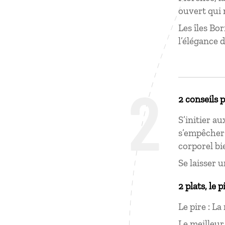
ouvert qui 
Les îles Bo
l’élégance d
2
2 conseils 
S’initier a
s’empêcher 
corporel bie
Se laisser u
2 plats, le p
Le pire : La
Le meilleur