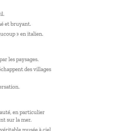
l.
mé et bruyant.
ucoup » en italien.
par les paysages.
’échappent des villages
rsation.
auté, en particulier
ent sur la mer.
 véritable musée à ciel