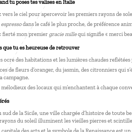
and tu poses tes valises en Italie
 vers le ciel pour apercevoir les premiers rayons de solei
n
espresso
dans le café le plus proche, de préférence ani
c fierté mon premier
gracie mille
qui signifie « merci bea
s que tu es heureuse de retrouver
s ocre des habitations et les lumières chaudes reflétées 
ces de fleurs d’oranger, du jasmin, des citronniers qui s
la campagne.
 mélodieux des locaux qui m’enchantent à chaque conve
érés
sud de la Sicile, une ville chargée d’histoire de toute be
rayons du soleil illuminent les vieilles pierres et scintill
a capitale des arts et le symbole de la Renaissance est un