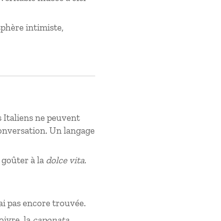
phère intimiste,
s Italiens ne peuvent
conversation. Un langage
e goûter à la
dolce vita
.
l’ai pas encore trouvée.
oivre, la
caponata