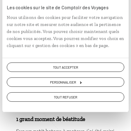
L’
ouzo
peut se boire à n’importe quelle
Les cookies sur le site de Comptoir des Voyages
heure de la journée.
Nous utilisons des cookies pour faciliter votre navigation
Le
raki
n’est pas originaire de Turquie
sur notre site et mesurer notre audience et la pertinence
mais de Grèce. Il s’agit d’une eau-de-vie
de nos publicités. Vous pouvez choisir maintenant quels
souvent consommée en apéritif ou en
cookies vous acceptez. Vous pourrez modifier vos choix en
digestif.
cliquant sur « gestion des cookies » en bas de page.
TOUT ACCEPTER
1 grand moment de solitude
PERSONNALISER
Le jour où mes amis m’ont offert un saut
à l’élastique au canal de Corinthe alors
TOUT REFUSER
que j’ai peur du vide.
1 grand moment de béatitude