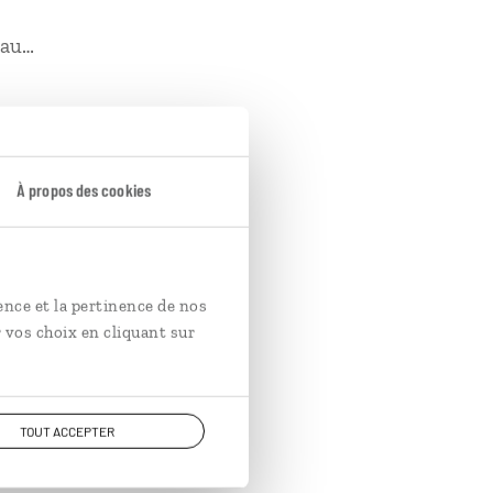
reau…
nger. Il faut simplement
À propos des cookies
ance physique n'est pas
compagnent bien souvent
 accolade.
ence et la pertinence de nos
 vos choix en cliquant sur
TOUT ACCEPTER