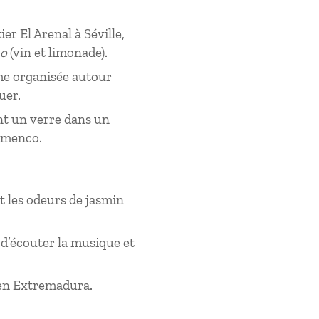
er El Arenal à Séville,
no
(vin et limonade).
me organisée autour
uer.
ant un verre dans un
lamenco.
t les odeurs de jasmin
 d’écouter la musique et
 en Extremadura.