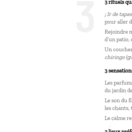
3
3 rituels q
¡ Ir de tapas
pour aller 
Rejoindre m
d’un patio,
Un coucher 
chiringo
(g
3 sensation
Les parfums
du jardin 
Le son du f
les chants,
Le calme re
3 lieux préf