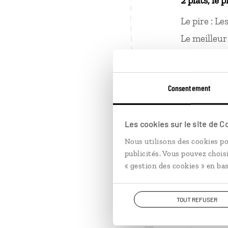
2 plats, le p
Le pire : Le
Le meilleur 
2 choses ap
Être sponta
Consentement
se montrer 
Être tactil
Les cookies sur le site de 
une règle e
de gestes 
Nous utilisons des cookies po
publicités. Vous pouvez chois
« gestion des cookies » en bas
1
1 grand mo
TOUT REFUSER
Solitude ? 