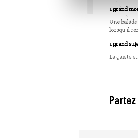
1 grand mo
Une balade 
lorsqu'il re
1 grand suj
La gaieté e
Partez 