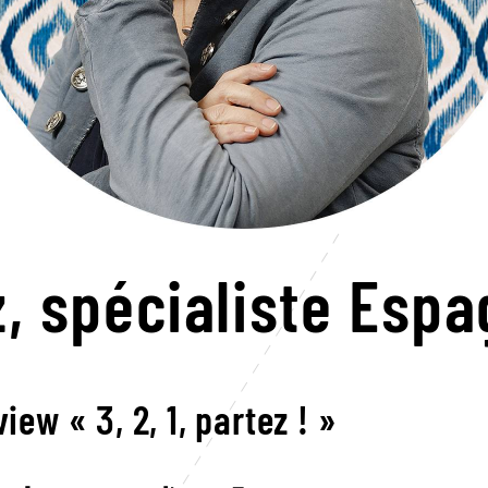
z,
spécialiste Esp
view « 3, 2, 1, partez ! »