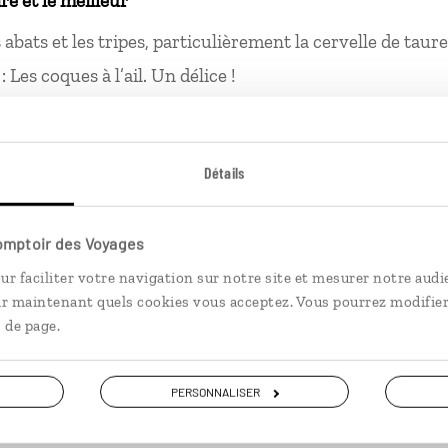
ire et le meilleur
s abats et les tripes, particulièrement la cervelle de tau
: Les coques à l’ail. Un délice !
prises là-bas
née, ne pas avoir peur d'aborder les gens ou de les déra
Détails
disponible et ouvert aux autres.
e. Contrairement à nos voisins d'Europe du Nord, la dist
Comptoir des Voyages
ssentielle. En Espagne, les conversations animées s'ac
chaleureux comme une main sur l'épaule ou une franche
ur faciliter votre navigation sur notre site et mesurer notre audi
ir maintenant quels cookies vous acceptez. Vous pourrez modifier
 de page.
ment de solitude
PERSONNALISER
En Espagne ? C’est impossible !