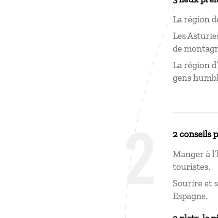
La région d
Les Asturie
de montagn
La région d
gens humble
2
2 conseils 
Manger à l’
touristes.
Sourire et 
Espagne.