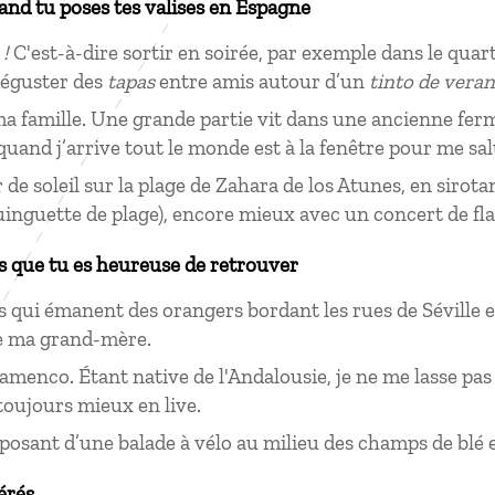
uand tu poses tes valises en Espagne
 !
C'est-à-dire sortir en soirée, par exemple dans le quarti
déguster des
tapas
entre amis autour d’un
tinto de vera
a famille. Une grande partie vit dans une ancienne fer
 quand j’arrive tout le monde est à la fenêtre pour me sal
de soleil sur la plage de Zahara de los Atunes, en sirot
uinguette de plage), encore mieux avec un concert de f
s que tu es heureuse de retrouver
 qui émanent des orangers bordant les rues de Séville e
de ma grand-mère.
lamenco. Étant native de l'Andalousie, je ne me lasse pas
 toujours mieux en live.
posant d’une balade à vélo au milieu des champs de blé
érés