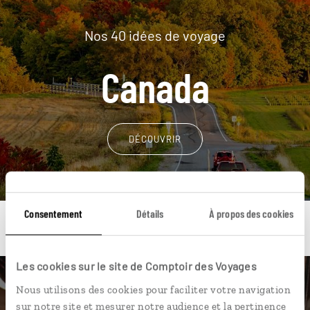
Nos 40 idées de voyage
Canada
DÉCOUVRIR
Consentement
Détails
À propos des cookies
Les cookies sur le site de Comptoir des Voyages
Une envie de voyage
Nous utilisons des cookies pour faciliter votre navigation
sur notre site et mesurer notre audience et la pertinence