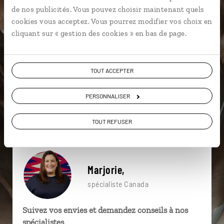
particulière ?
de nos publicités. Vous pouvez choisir maintenant quels
cookies vous acceptez. Vous pourrez modifier vos choix en
cliquant sur « gestion des cookies » en bas de page.
Archipel de Mingan
Baleine
Bas Saint-Laurent
TOUT ACCEPTER
Baie des Chaleurs
Canoë kayak
Gaspé
Acadie
Baleine
Bas Saint-Laurent
PERSONNALISER
Baie des Sept Îles
TOUT REFUSER
Marjorie,
spécialiste Canada
Suivez vos envies et demandez conseils à nos
spécialistes