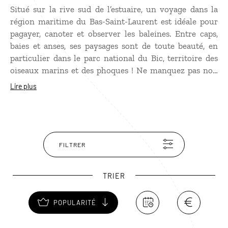
Situé sur la rive sud de l’estuaire, un voyage dans la
région maritime du Bas-Saint-Laurent est idéale pour
pagayer, canoter et observer les baleines. Entre caps,
baies et anses, ses paysages sont de toute beauté, en
particulier dans le parc national du Bic, territoire des
oiseaux marins et des phoques ! Ne manquez pas non
plus le parc de la Pointe, situé à l’embouchure de la
Lire plus
Rivière-du-Loup, un site exceptionnel pour admirer les
couchers de soleil. Le bas-Saint-Laurent est aussi une
destination culturelle avec de pittoresques ponts
couverts et de charmants villages comme Cacouna,
Kamouraska, Notre-Dame-du-Portage ou encore Saint-
FILTRER
Pacôme.
TRIER
POPULARITÉ