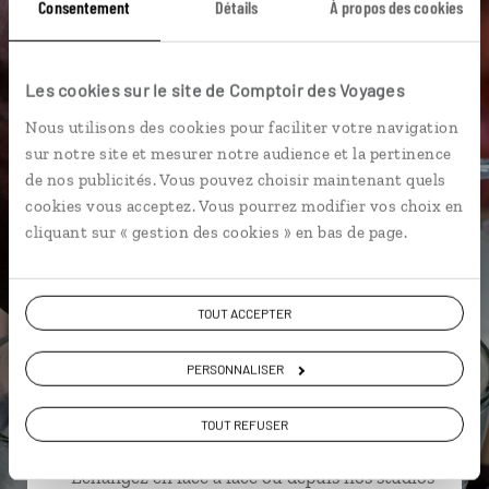
Consentement
Détails
À propos des cookies
Badami
Belur
Bombay
Dabbawallah
Les cookies sur le site de Comptoir des Voyages
Hampi
Ayurveda
Calicut
Côte de Malabar
Nous utilisons des cookies pour faciliter votre navigation
Hassan
Bangalore
sur notre site et mesurer notre audience et la pertinence
de nos publicités. Vous pouvez choisir maintenant quels
cookies vous acceptez. Vous pourrez modifier vos choix en
cliquant sur « gestion des cookies » en bas de page.
Aurélie,
spécialiste Inde
TOUT ACCEPTER
Suivez vos envies et demandez conseils à nos
spécialistes
PERSONNALISER
Ils sauront organiser votre itinéraire au plus
TOUT REFUSER
près de vos envies et de la réalité du pays.
Échangez en face à face ou depuis nos studios