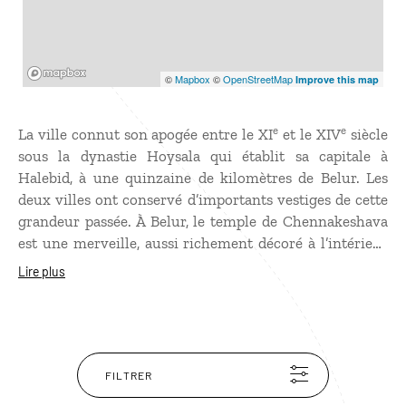
Mapbox
©
Mapbox
©
OpenStreetMap
Improve this map
e
e
La ville connut son apogée entre le XI
et le XIV
siècle
sous la dynastie Hoysala qui établit sa capitale à
Halebid, à une quinzaine de kilomètres de Belur. Les
deux villes ont conservé d’importants vestiges de cette
grandeur passée. À Belur, le temple de Chennakeshava
est une merveille, aussi richement décoré à l’intérieur
qu’à l’extérieur. Sa façade est recouverte de fines et
Lire plus
minutieuses sculptures toutes différentes les unes des
autres. Le temple est également doté d'un gopuram,
édifice par lequel on pénètre dans l’enceinte du temple,
e
construit au XIV
siècle et d'un bassin.
FILTRER