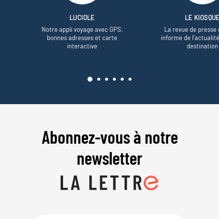
LUCIOLE
LE KIOSQU
Notre appli voyage avec GPS,
La revue de presse 
bonnes adresses et carte
informe de l’actualit
interactive
destination
Abonnez-vous à notre
newsletter