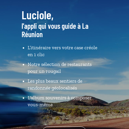
Luciole,
l'appli qui vous guide à La
Réunion
L’itinéraire vers votre case créole
en 1 clic
Notre sélection de restaurants
pour un rougail
Les plus beaux sentiers de
randonnée géolocalisés
L'album souvenirs à composer
vous-même