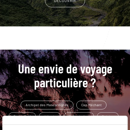
DÉCOUVRIR
Une envie de voyage
particulière ?
Archipel des Mascareignes
Cap Méchant
Étang-Salé
Kélonia
Océan Indien
Baleine
Cascade Langevin
Grand Anse
Les Avirons