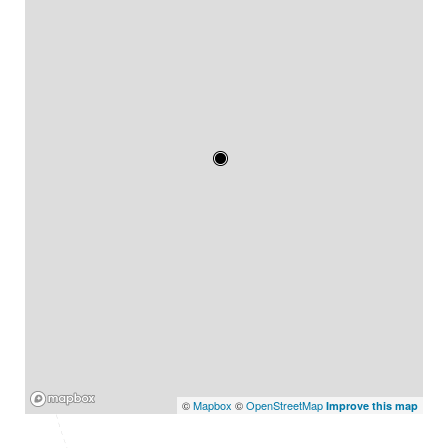
Mapbox
©
Mapbox
©
OpenStreetMap
Improve this map