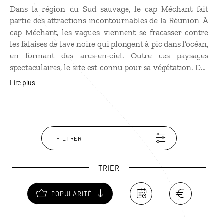
Dans la région du Sud sauvage, le cap Méchant fait
partie des attractions incontournables de la Réunion. À
cap Méchant, les vagues viennent se fracasser contre
les falaises de lave noire qui plongent à pic dans l’océan,
en formant des arcs-en-ciel. Outre ces paysages
spectaculaires, le site est connu pour sa végétation. Des
vacoas, arbres typiques de l’île Bourbon, bordent la
Lire plus
falaise et un sentier botanique se prête à de belles
balades. Le village de Cap-Méchant vaut le détour pour
ses restaurants. On y trouve quelques bonnes adresses
servant une cuisine traditionnelle réputée dans toute
l’île.
FILTRER
TRIER
POPULARITÉ