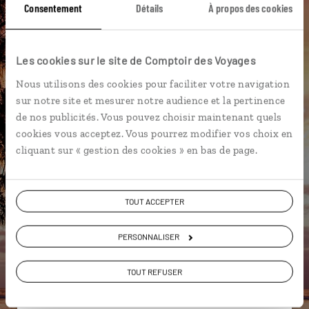
Consentement
Détails
À propos des cookies
Baleine
Les cookies sur le site de Comptoir des Voyages
Nous utilisons des cookies pour faciliter votre navigation
Marion,
sur notre site et mesurer notre audience et la pertinence
spécialiste La Réunion
de nos publicités. Vous pouvez choisir maintenant quels
Lire son interview
cookies vous acceptez. Vous pourrez modifier vos choix en
cliquant sur « gestion des cookies » en bas de page.
Suivez vos envies et demandez conseils à nos
spécialistes
Ils sauront organiser votre itinéraire au plus
TOUT ACCEPTER
près de vos envies et de la réalité du pays.
PERSONNALISER
Échangez en face à face ou depuis nos studios
connectés en agence, mais aussi par email ou
TOUT REFUSER
téléphone.
Vous gardez le même interlocuteur avant,