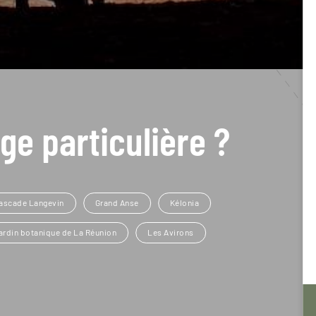
ge particulière ?
ascade Langevin
Grand Anse
Kélonia
ardin botanique de La Réunion
Les Avirons