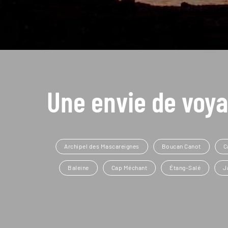
Une envie de voya
Archipel des Mascareignes
Boucan Canot
C
Baleine
Cap Méchant
Étang-Salé
J