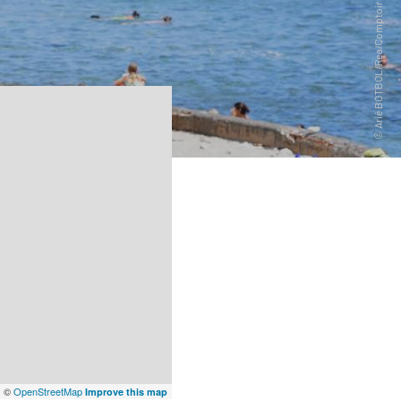
x
©
OpenStreetMap
Improve this map