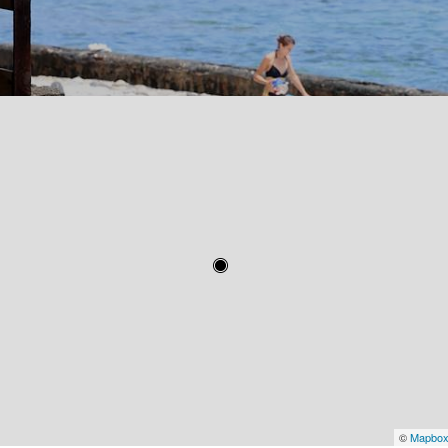
©
Mapbo