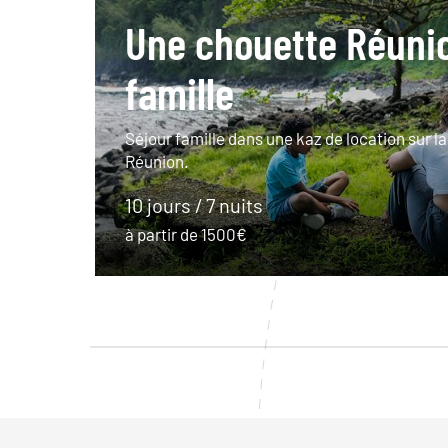
Une chouette Réuni
famille
Séjour famille dans une kaz de location sur l
Réunion.
10 jours / 7 nuits
à partir de 1500€