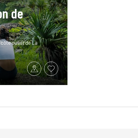
on de
a côte ouest de La